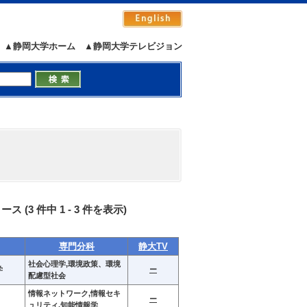
▲静岡大学ホーム
▲静岡大学テレビジョン
コース
(3 件中 1 - 3 件を表示)
専門分科
静大TV
社会心理学,環境政策、環境
学
ー
配慮型社会
情報ネットワーク,情報セキ
ー
ュリティ,知能情報学