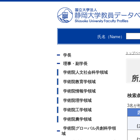
氏名（Name）
トップペ
学長
理事・副学長
学術院人文社会科学領域
所
学術院教育学領域
学術院情報学領域
検索条
学術院理学領域
3
名が
学術院工学領域
学術院農学領域
(
学術院グローバル共創科学領
域
(