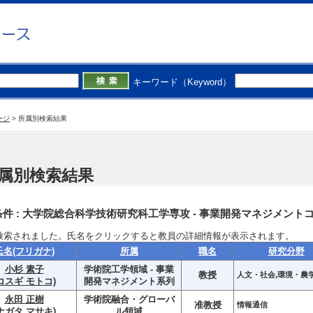
キーワード（Keyword）
ージ
>
所属別検索結果
属別検索結果
件 :
大学院総合科学技術研究科工学専攻 - 事業開発マネジメント
検索されました。氏名をクリックすると教員の詳細情報が表示されます。
氏名(フリガナ)
所属
職名
研究分野
小杉 素子
学術院工学領域 - 事業
教授
人文・社会,環境・農
コスギ モトコ)
開発マネジメント系列
永田 正樹
学術院融合・グローバ
准教授
情報通信
ナガタ マサキ)
ル領域