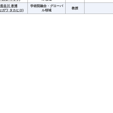
長谷川 孝博
学術院融合・グローバ
教授
セガワ タカヒロ)
ル領域