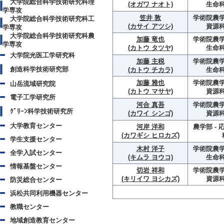
大学院総合科学技術研究科理
(オガワ ナオト)
生命
学専攻
笠井 敦
学術院農学
大学院総合科学技術研究科工
(カサイ アツシ)
資源
学専攻
大学院総合科学技術研究科農
加藤 竜也
学術院農学
学専攻
(カトウ タツヤ)
生命
大学院光医工学研究科
加藤 主税
学術院農学
創造科学技術研究部
(カトウ チカラ)
生命
加藤 雅也
学術院農学
山岳流域研究院
(カトウ マサヤ)
資源
電子工学研究所
河合 真吾
学術院農学
ｸﾞﾘｰﾝ科学技術研究所
(カワイ シンゴ)
資源
大学教育センター
河岸 洋和
農学部 -
(カワギシ ヒロカズ)
学生支援センター
木村 洋子
学術院農学
全学入試センター
(キムラ ヨウコ)
生命
情報基盤センター
切岩 祥和
学術院農学
(キリイワ ヨシカズ)
資源
防災総合センター
浜松共同利用機器センター
教職センター
地域創造教育センター