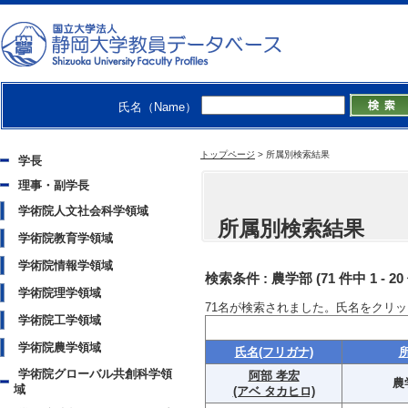
氏名（Name）
トップページ
>
所属別検索結果
学長
理事・副学長
学術院人文社会科学領域
所属別検索結果
学術院教育学領域
学術院情報学領域
検索条件 :
農学部
(71 件中 1 - 
学術院理学領域
71
名が検索されました。氏名をクリッ
学術院工学領域
学術院農学領域
氏名(フリガナ)
学術院グローバル共創科学領
阿部 孝宏
農
域
(アベ タカヒロ)