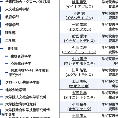
学術院融合・グローバル領域
飯尾 淳弘
学術院農学
(イイオ アツヒロ)
資源
人文社会科学部
市原 実
学術院農学
教育学部
(イチハラ ミノル)
資源
一家 崇志
学術院農学
情報学部
(イッカ タカシ)
生命
理学部
稲垣 栄洋
学術院農学
工学部
(イナガキ ヒデヒロ)
資源
今泉 文寿
学術院農学
農学部
(イマイズミ フミトシ)
資源
生物資源科学
牛山 素行
学術院融
応用生命科学
(ウシヤマ モトユキ)
ル
江草 智弘
学術院農学
附属地域ﾌｨｰﾙﾄﾞ科学教育
(エグサ トモヒロ)
資源
研究ｾﾝﾀｰ
太田 美帆
学術院グ
グローバル共創科学部
(オオタ ミホ)
科
地域創造学環
大西 利幸
学術院農学
大学院人文社会科学研究科
(オオニシ トシユキ)
生命
大学院教育学研究科
小川 敬多
学術院農学
(オガワ ケイタ)
資源
大学院総合科学技術研究科情
報学専攻
小川 直人
学術院農学