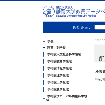
氏名（Name）
トップペ
学長
理事・副学長
学術院人文社会科学領域
所
学術院教育学領域
学術院情報学領域
検索条
学術院理学領域
0
名が
学術院工学領域
学術院農学領域
学術院グローバル共創科学領
域