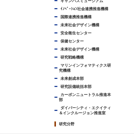
キャンパスミュージアム
ｲﾉﾍﾞｰｼｮﾝ社会連携推進機構
国際連携推進機構
未来社会デザイン機構
安全衛生センター
保健センター
未来社会デザイン機構
研究戦略機構
マリンインフォマティクス研
究機構
未来創成本部
研究設備統括本部
カーボンニュートラル推進本
部
ダイバーシティ・エクイティ
＆インクルージョン推進室
研究分野