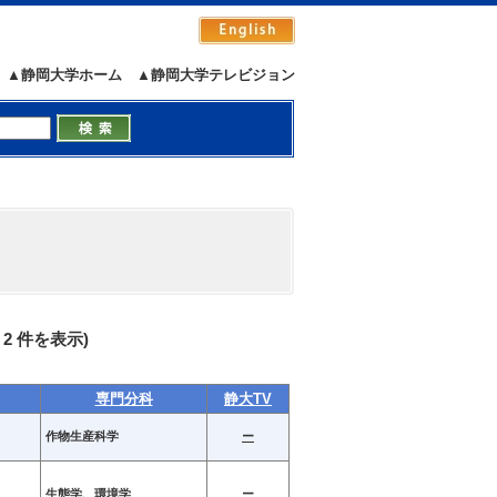
▲静岡大学ホーム
▲静岡大学テレビジョン
 - 2 件を表示)
専門分科
静大TV
作物生産科学
ー
生態学、環境学
ー