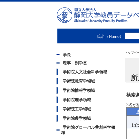
氏名（Name）
トップペ
学長
理事・副学長
学術院人文社会科学領域
所
学術院教育学領域
学術院情報学領域
検索条
学術院理学領域
2
名が
学術院工学領域
学術院農学領域
(イ
学術院グローバル共創科学領
域