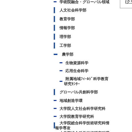
(ク
学術院融合・グローバル領域
人文社会科学部
教育学部
情報学部
理学部
工学部
農学部
生物資源科学
応用生命科学
附属地域ﾌｨｰﾙﾄﾞ科学教育
研究ｾﾝﾀｰ
グローバル共創科学部
地域創造学環
大学院人文社会科学研究科
大学院教育学研究科
大学院総合科学技術研究科情
報学専攻