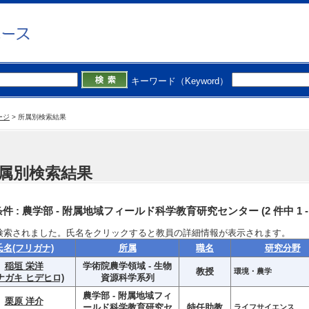
キーワード（Keyword）
ージ
>
所属別検索結果
属別検索結果
件 :
農学部 - 附属地域フィールド科学教育研究センター
(2 件中 1
検索されました。氏名をクリックすると教員の詳細情報が表示されます。
氏名(フリガナ)
所属
職名
研究分野
稲垣 栄洋
学術院農学領域 - 生物
教授
環境・農学
ナガキ ヒデヒロ)
資源科学系列
農学部 - 附属地域フィ
栗原 洋介
ールド科学教育研究セ
特任助教
ライフサイエンス