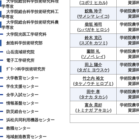
大学院総合科学技術研究科理
(コボリ ヒカル)
資源
学専攻
鮫島 玲子
学術院農学
大学院総合科学技術研究科工
(サメシマ レイコ)
資源
学専攻
大学院総合科学技術研究科農
柴垣 裕司
学術院農学
学専攻
(シバガキ ヒロシ)
資源
大学院光医工学研究科
鈴木 克己
学術院農学
創造科学技術研究部
(スズキ カツミ)
資源
薗部 礼
学術院農学
山岳流域研究院
(ソノベ レイ)
資源
電子工学研究所
田上 陽介
学術院農学
ｸﾞﾘｰﾝ科学技術研究所
(タガミ ヨウスケ)
資源
大学教育センター
竹之内 裕文
学術院農学
(タケノウチ ヒロブミ)
資源
学生支援センター
田中 孝
学術院農学
全学入試センター
(タナカ タカシ)
資源
情報基盤センター
富永 晃好
学術院農学
(トミナガ アキヨシ)
資源
防災総合センター
浜松共同利用機器センター
教職センター
地域創造教育センター