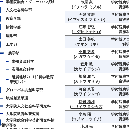
学術院融合・グローバル領域
市原 実
学術院農学
(イチハラ ミノル)
資源
人文社会科学部
今泉 文寿
学術院農学
教育学部
(イマイズミ フミトシ)
資源
江草 智弘
学術院農学
情報学部
(エグサ トモヒロ)
資源
理学部
太田 美帆
学術院グ
(オオタ ミホ)
科
工学部
小川 敬多
学術院農学
農学部
(オガワ ケイタ)
資源
生物資源科学
笠井 敦
学術院農学
(カサイ アツシ)
資源
応用生命科学
加藤 雅也
学術院農学
附属地域ﾌｨｰﾙﾄﾞ科学教育
(カトウ マサヤ)
資源
研究ｾﾝﾀｰ
河合 真吾
学術院農学
グローバル共創科学部
(カワイ シンゴ)
資源
地域創造学環
切岩 祥和
学術院農学
大学院人文社会科学研究科
(キリイワ ヨシカズ)
資源
大学院教育学研究科
小島 陽一
学術院農学
(コジマ ヨウイチ)
資源
大学院総合科学技術研究科情
報学専攻
小堀 光
学術院農学