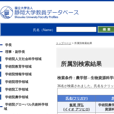
氏名（Name）
トップページ
>
所属別検索結果
学長
理事・副学長
学術院人文社会科学領域
所属別検索結果
学術院教育学領域
学術院情報学領域
検索条件 :
農学部 - 生物資源科
学術院理学領域
36
名が検索されました。氏名をクリッ
学術院工学領域
学術院農学領域
氏名(フリガナ)
学術院グローバル共創科学領
飯尾 淳弘
学術院農学
域
(イイオ アツヒロ)
資源