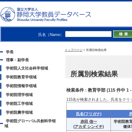
氏名（Name）
トップページ
>
所属別検索結果
学長
理事・副学長
学術院人文社会科学領域
所属別検索結果
学術院教育学領域
学術院情報学領域
検索条件 :
教育学部
(115 件中 1
学術院理学領域
115
名が検索されました。氏名をクリ
学術院工学領域
学術院農学領域
氏名(フリガナ)
学術院グローバル共創科学領
赤田 信一
学術院教育
域
(アカダ シンイチ)
健体