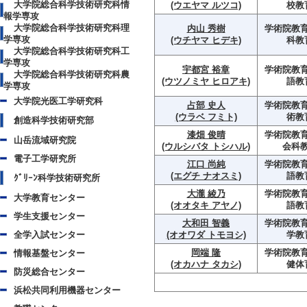
大学院総合科学技術研究科情
(ウエヤマ ルツコ)
校教
報学専攻
大学院総合科学技術研究科理
内山 秀樹
学術院教育
学専攻
(ウチヤマ ヒデキ)
科教
大学院総合科学技術研究科工
学専攻
宇都宮 裕章
学術院教育
大学院総合科学技術研究科農
(ウツノミヤ ヒロアキ)
語教
学専攻
大学院光医工学研究科
占部 史人
学術院教育
(ウラベ フミト)
術教
創造科学技術研究部
漆畑 俊晴
学術院教育
山岳流域研究院
(ウルシバタ トシハル)
会科
電子工学研究所
江口 尚純
学術院教育
(エグチ ナオスミ)
語教
ｸﾞﾘｰﾝ科学技術研究所
大瀧 綾乃
学術院教育
大学教育センター
(オオタキ アヤノ)
語教
学生支援センター
大和田 智義
学術院教育
全学入試センター
(オオワダ トモヨシ)
学教
岡端 隆
学術院教育
情報基盤センター
(オカハナ タカシ)
健体
防災総合センター
浜松共同利用機器センター