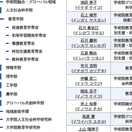
学術院融合・グローバル領域
池田 恵子
学術院グ
(イケダ ケイコ)
科
人文社会科学部
石上 靖芳
学術院教育
教育学部
(イシガミ ヤスヨシ)
校教
発達教育学専攻
石川 眞佐江
学術院教育
(イシカワ マサエ)
別支援・
初等学習開発学専攻
石川 慶和
学術院教育
養護教育専攻
(イシカワ ヨシカズ)
別支援・
特別支援教育専攻
石原 剛志
学術院教育
(イシハラ ツヨシ)
別支援・
教科教育学専攻
市川 克明
情報学部
教
(イチカワ カツアキ)
理学部
伊藤 宏二
学術院教育
(イトウ コウジ)
会科
工学部
稲生 圭子
教
農学部
(イノウ ケイコ)
グローバル共創科学部
井上 知香
学術院融
(イノウエ チカ)
ル
地域創造学環
祝原 豊
学術院グ
大学院人文社会科学研究科
(イワイハラ ユタカ)
科
大学院教育学研究科
上山 瑠津子
学術院教育