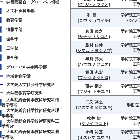
学術院融合・グローバル領域
(クワハラ フジオ)
工
人文社会科学部
孔 昌一
学術院工学
教育学部
(コウ ショウイチ)
バイオ
情報学部
真田 俊之
学術院工学
(サナダ トシユキ)
工
理学部
島村 佳伸
学術院工学
工学部
(シマムラ ヨシノブ)
工
農学部
早川 邦夫
学術院工学
(ハヤカワ クニオ)
工
グローバル共創科学部
福田 充宏
学術院工学
地域創造学環
(フクタ ミツヒロ)
工
大学院人文社会科学研究科
藤井 朋之
学術院工学
(フジイ トモユキ)
工
大学院教育学研究科
大学院総合科学技術研究科情
二又 裕之
学術院
報学専攻
(フタマタ ヒロユキ)
大学院総合科学技術研究科理
学専攻
松井 信
学術院工学
大学院総合科学技術研究科工
(マツイ マコト)
工
学専攻
大学院総合科学技術研究科農
水嶋 祐基
学術院工学
学専攻
(ミズシマ ユウキ)
工