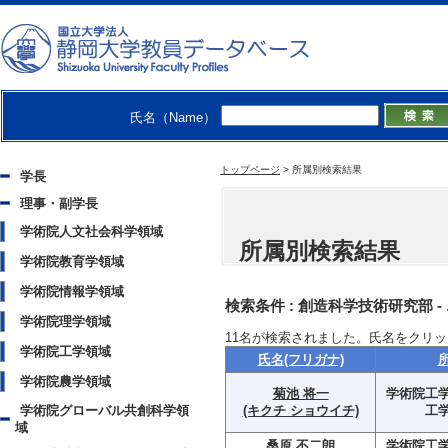
氏名（Name）
トップページ
>
所属別検索結果
学長
理事・副学長
学術院人文社会科学領域
所属別検索結果
学術院教育学領域
学術院情報学領域
検索条件 :
創造科学技術研究部 -
学術院理学領域
11
名が検索されました。氏名をクリッ
学術院工学領域
氏名(フリガナ)
学術院農学領域
菊池 将一
学術院工学
学術院グローバル共創科学領
(キクチ ショウイチ)
工
域
桑原 不二朗
学術院工学