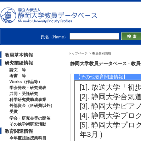
活動でのプログラ
会研究報告コンピュータ
5.
[4]. デザイン部門優
[受賞学生氏名] 向
氏名（Name）
[授与団体名] 第
トップページ
>
教員個別情報
教員基本情報
[備考] 学力向
研究業績情報
静岡大学教員データベース - 教員個別
した．
論文 等
著書 等
【その他教育関連情報】
Works（作品等）
[1]. 放送大学「初
学会発表・研究発表
共同・受託研究
[2]. 静岡大学合気道
科学研究費助成事業
[3]. 静岡大学ピア
外部資金（科研費以外）
受賞
[4]. 静岡大学プロ
学会・研究会等の開催
[5]. 静岡大学プロ
その他学術研究活動
教育関連情報
年3月 )
今年度担当授業科目