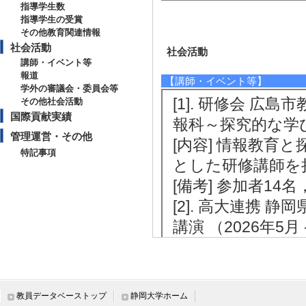
指導学生数
指導学生の受賞
その他教育関連情報
社会活動
社会活動
講師・イベント等
報道
【講師・イベント等】
学外の審議会・委員会等
[1]. 研修会 広
その他社会活動
国際貢献実績
報科～探究的な学びに
管理運営・その他
[内容] 情報教育
特記事項
とした研修講師を
[備考] 参加者14名
[2]. 高大連携
講演 （2026年5月 -
[内容] 「課題研
発」について講演
[備考] 参加者 生
教員データベーストップ
静岡大学ホーム