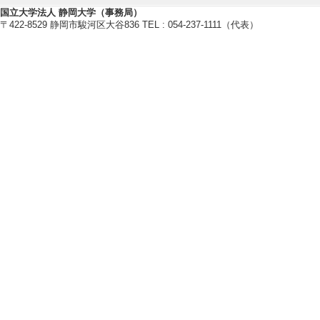
校(2026.05.25)
国立大学法人 静岡大学（事務局）
[3]. 研修会 静岡
〒422-8529 静岡市駿河区大谷836 TEL : 054-237-1111（代表）
026年5月 )
[内容] 美術工芸
た．
[備考] 参加者 
シップ(2026.05.27
[4]. 公開講座 GE
3月 )
[内容] 「AIで作
というタイトルで
[備考] 参加者約15
[5]. シンポジウ
者懇談会 まとめ （20
[内容] 懇談会の