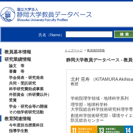
氏名（Name）
トップページ
>
教員個別情報
教員基本情報
研究業績情報
静岡大学教員データベース - 教員個別情
論文 等
著書 等
学会発表・研究発表
北村 晃寿 （KITAMURA Akihis
共同・受託研究
教授
科学研究費助成事業
外部資金（科研費以外）
学術院理学領域 - 地球科学系列
受賞
理学部 - 地球科学科
学会・研究会等の開催
大学院総合科学技術研究科理学専攻
その他学術研究活動
創造科学技術研究部 - 環境サイ
教育関連情報
防災総合センター
今年度担当授業科目
指導学生数