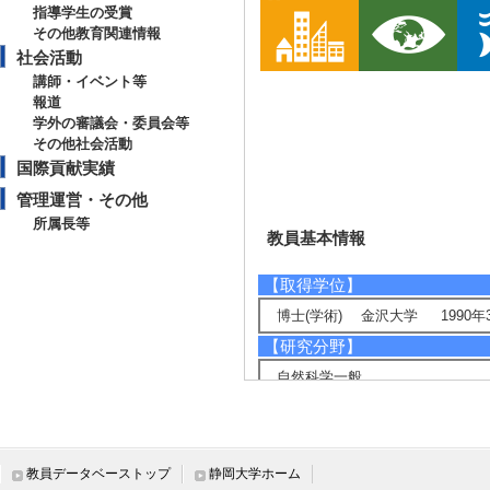
指導学生の受賞
その他教育関連情報
社会活動
講師・イベント等
報道
学外の審議会・委員会等
その他社会活動
国際貢献実績
管理運営・その他
所属長等
教員基本情報
【取得学位】
博士(学術) 金沢大学 1990年
【研究分野】
自然科学一般
社会基盤（土木・建築・防災）
【相談に応じられる教育・研
津波堆積物，古地震
教員データベーストップ
静岡大学ホーム
【現在の研究テーマ】