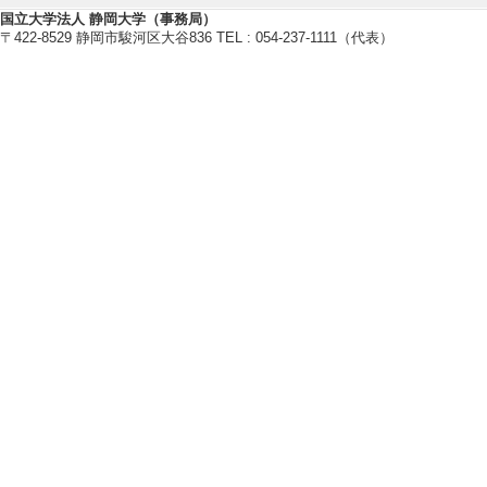
国立大学法人 静岡大学（事務局）
海底洞窟堆積物の古環境学的研究
〒422-8529 静岡市駿河区大谷836 TEL : 054-237-1111（代表）
氷河性海水準変動に対する浅海堆
静岡県の津波堆積物と古地震
【研究キーワード】
古環境学, 古生物学, 第四紀, 津
【所属学会】
・日本地球惑星科学連合
・日本古生物学会
・日本第四紀学会
・日本地質学会
・日本貝類学会
【個人ホームページ】
http://akihisakitamura.la.coocan.j
【研究シーズ】
[1]. 静岡県における過去数千年間の津波
ネルギー
[URL]