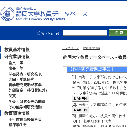
日本古生物学会 （2
[発表者]北村晃寿
[備考] 日本古生
【共同・受託研究】
氏名（Name）
[1]. 学内共同研
トップページ
>
教員個別情報
教員基本情報
代表 （ 2015年11月
研究業績情報
静岡大学教員データベース - 教員個別情
[相手先] 焼津市
論文 等
著書 等
【科学研究費助成事業】
学会発表・研究発表
[1]. 南海トラフ東部におけるレベル
共同・受託研究
[備考] 国は，2013年に「将
科学研究費助成事業
めて対策を講じるものである」と
外部資金（科研費以外）
トラフ東部からは過去4000年間
受賞
学会・研究会等の開催
[2]. 南海トラフ東端における津波堆
その他学術研究活動
教育関連情報
[3]. 洞窟性微小二枚貝の同位体
今年度担当授業科目
3月 ） 基盤研究(C) 代表
指導学生数
[備考] 貧栄養化に対する適応戦略と気候