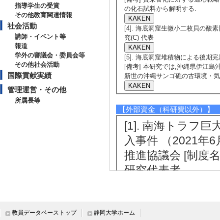
指導学生の受賞
の化石試料から解明する.
その他教育関連情報
社会活動
[4]. 海底洞窟生微小二枚貝の酸素同
講師・イベント等
究(C) 代表
報道
学外の審議会・委員会等
[5]. 海底洞窟堆積物による後期完新
その他社会活動
[備考] 本研究では,沖縄県伊江島
国際貢献実績
新世の沖縄サンゴ礁の古環境・気
管理運営・その他
所属長等
【外部資金（科研費以外）】
[1]. 南海トラ
入事件 （2021年6
推進協議会 [制度
研究代表者
[2]. 伊豆半島南
8月 - 2014年3
5年度大学ネット静
教員データベーストップ
静岡大学ホーム