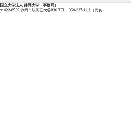
代表者
国立大学法人 静岡大学（事務局）
〒422-8529 静岡市駿河区大谷836 TEL : 054-237-1111（代表）
[3]. 静岡県静岡平
3月 ) [提供機関
度名] 平成23年度
[4]. 沈水鍾乳石を
12年5月 ) [提供
財団自然科学助成 
[5]. 静岡平野にお
3月 ) [提供機関
る津波堆積物の分布
【受賞】
[1]. 2020年
集解析による日本
（2020年7月)