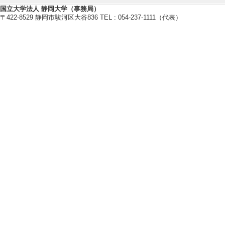
博士指導学生数(主指
国立大学法人 静岡大学（事務局）
〒422-8529 静岡市駿河区大谷836 TEL : 054-237-1111（代表）
2015年度
修士指導学生数 6 
博士指導学生数(主指
2014年度
修士指導学生数 6 
博士指導学生数(主指
【指導学生の受賞】
[1]. 第11回JA
[受賞学生氏名] 小
[授与団体名] 公
[備考] ○小塚智
瀬暢之「ファイン
気相―液相反応の実現