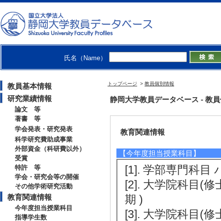
[1]. 理化学研究所 
[2]. 国立大学
2年4月 - 2025年3月
[3]. 第5期静岡大学
氏名（Name）
[4]. 第4期静岡大学
[5]. 第3期静岡大学
トップページ
>
教員個別情報
教員基本情報
研究業績情報
静岡大学教員データベース - 教員個別
論文 等
著書 等
学会発表・研究発表
教育関連情報
科学研究費助成事業
外部資金（科研費以外）
【今年度担当授業科目】
受賞
[1]. 学部専門科目 
特許 等
学会・研究会等の開催
[2]. 大学院科目(
その他学術研究活動
教育関連情報
期 )
今年度担当授業科目
[3]. 大学院科目(
指導学生数