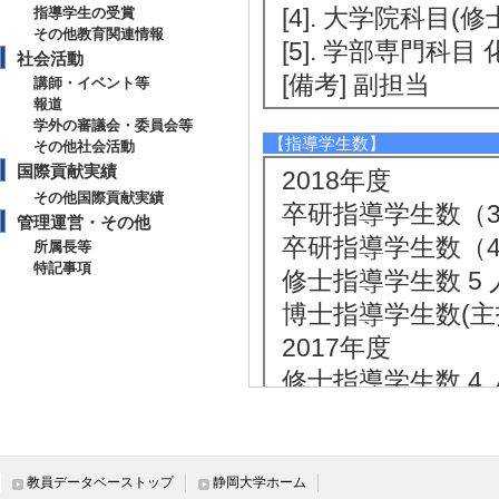
[4]. 大学院科目(
指導学生の受賞
その他教育関連情報
[5]. 学部専門科目
社会活動
[備考] 副担当
講師・イベント等
報道
学外の審議会・委員会等
【指導学生数】
その他社会活動
国際貢献実績
2018年度
その他国際貢献実績
卒研指導学生数（3年
管理運営・その他
卒研指導学生数（4年
所属長等
特記事項
修士指導学生数 5 
博士指導学生数(主指
2017年度
修士指導学生数 4 
博士指導学生数(主指
2016年度
修士指導学生数 4 
教員データベーストップ
静岡大学ホーム