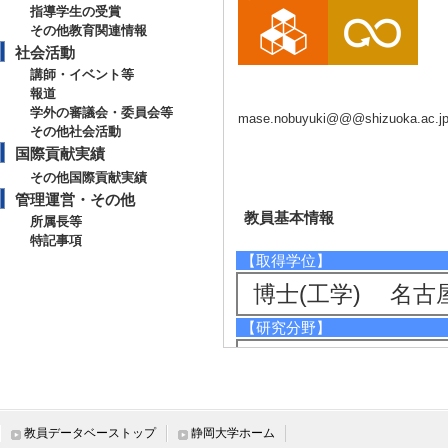
指導学生の受賞
その他教育関連情報
社会活動
講師・イベント等
報道
学外の審議会・委員会等
mase.nobuyuki@@@shizuoka.ac.j
その他社会活動
国際貢献実績
その他国際貢献実績
管理運営・その他
教員基本情報
所属長等
特記事項
【取得学位】
博士(工学) 名古
【研究分野】
ナノテク・材料 -
ナノテク・材料 -
ケミストリー、環
教員データベーストップ
静岡大学ホーム