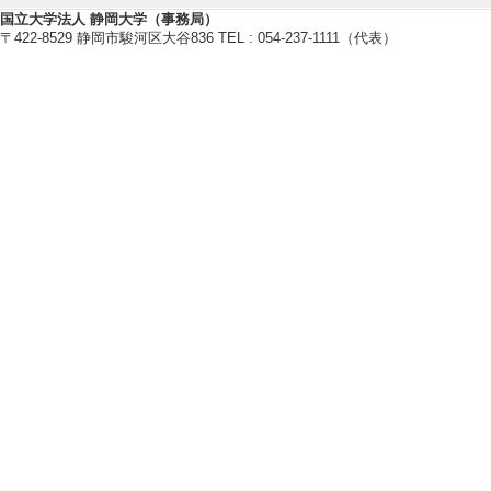
【相談に応じられる教育・研
国立大学法人 静岡大学（事務局）
〒422-8529 静岡市駿河区大谷836 TEL : 054-237-1111（代表）
有機合成・不斉合
ー合成・反応条件
ファインバブル・
ブル・超臨界二酸
有機分子触媒・固
有機物質の構造解
【現在の研究テーマ】
ファインバブル（
成手法の開発 ～
気相－液相反応 
連続フロー合成に
合成（実験計画法
におけるデスクト
超臨界二酸化炭素