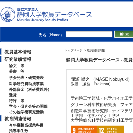
氏名（Name）
トップページ
>
教員個別情報
教員基本情報
研究業績情報
静岡大学教員データベース - 教員個別
論文 等
著書 等
学会発表・研究発表
間瀬 暢之 （MASE Nobuyuki）
科学研究費助成事業
教授
（兼務：Professor)
外部資金（科研費以外）
受賞
学術院工学領域 - 化学バイオ工
特許 等
グリーン科学技術研究所 - フェ
学会・研究会等の開催
創造科学技術研究部 - ナノマテ
その他学術研究活動
工学部 - 化学バイオ工学科
教育関連情報
大学院総合科学技術研究科工学専攻
今年度担当授業科目
指導学生数