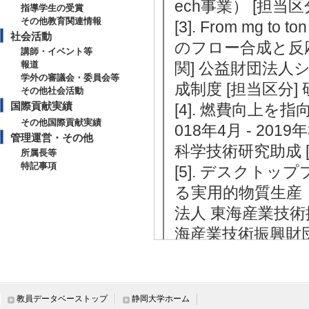
ech事業） [担当
指導学生の受賞
その他教育関連情報
[3]. From m
社会活動
のフロー合成と反応条件
講師・イベント等
報道
関] 公益財団法人
学外の審議会・委員会等
成制度 [担当区分]
その他社会活動
国際貢献実績
[4]. 燃費向上
その他国際貢献実績
018年4月 - 201
管理運営・その他
科学技術研究助成 
所属長等
特記事項
[5]. デスクト
る実用的物質生産 （2
法人 東海産業技術
海産業技術振興財団
【受賞】
[1]. Bulletin of 
教員データベーストップ
静岡大学ホーム