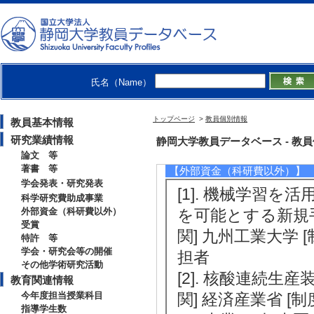
[3]. アルキメデスの螺旋に学ぶ未
芽） 代表
[備考] https://kaken.nii.ac.jp/j
[4]. グリーンものづくりに向けた
域研究(研究課題提案型) 代表
氏名（Name）
[5]. ファインバブルによるグリー
月 ） 基盤研究(B) 代表
トップページ
>
教員個別情報
教員基本情報
[備考] https://kaken.nii.ac.jp/j
研究業績情報
静岡大学教員データベース - 教員個別
論文 等
著書 等
【外部資金（科研費以外）】
学会発表・研究発表
[1]. 機械学習
科学研究費助成事業
外部資金（科研費以外）
を可能とする新規手法の
受賞
関] 九州工業大学 
特許 等
学会・研究会等の開催
担者
その他学術研究活動
[2]. 核酸連続生産装
教育関連情報
今年度担当授業科目
関] 経済産業省 [
指導学生数