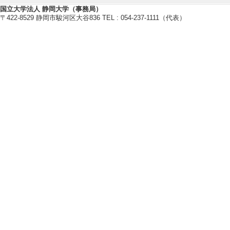
Multiphase Reactio
国立大学法人 静岡大学（事務局）
rafine Bubbles 
〒422-8529 静岡市駿河区大谷836 TEL : 054-237-1111（代表）
[授与機関] 日本化
[備考] Kozuka, T.; Ii
K.; Narumi, T.; Mas
8. https://doi.or
[2]. 第104回
受賞 （2013年11月
[備考] 有機合成化
【秋】において優秀
ノバブルによる新
拓磨、間瀬暢之
[3]. 第42回
名：第42回中部化
年11月)