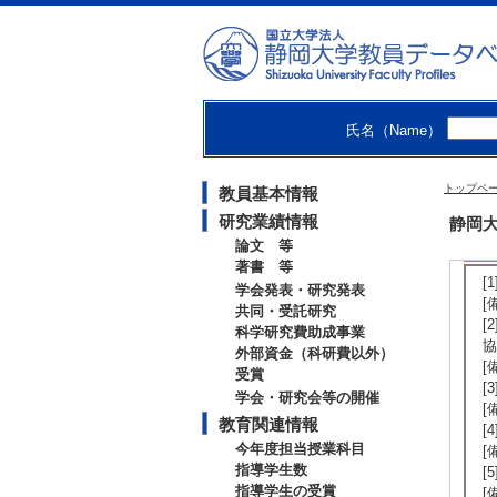
[
[
に
[
[
[
氏名（Name）
[
[
[
トップペ
教員基本情報
[
研究業績情報
静岡大
論文 等
【
著書 等
[
学会発表・研究発表
[
共同・受託研究
[
科学研究費助成事業
協
外部資金（科研費以外）
[
受賞
[
学会・研究会等の開催
[
教育関連情報
[
今年度担当授業科目
[
指導学生数
[
指導学生の受賞
[