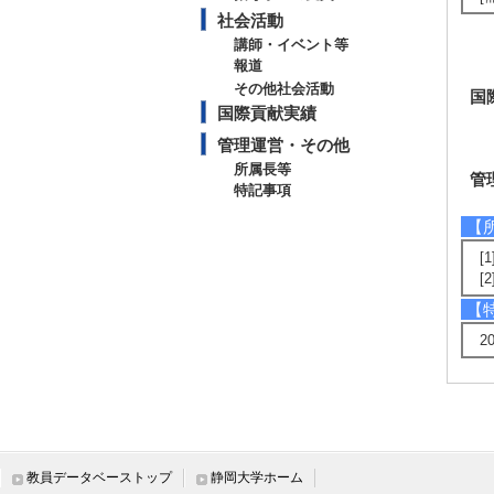
社会活動
講師・イベント等
報道
その他社会活動
国
国際貢献実績
管理運営・その他
所属長等
管
特記事項
【
[
[
【
2
教員データベーストップ
静岡大学ホーム