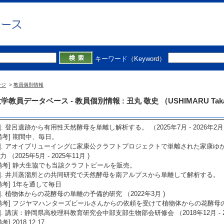
3]. 新聞 「家康公クラフト」宗家へ初献上 (2025年6月21日)
概要]家康ゆかりの寺社仏閣から有用性天然酵母を単離提供して完成したクラフ
献上（徳川みらい学会にて）。
備考] 静岡新聞
4]. ラジオ エフエムしみず静岡ラジオ番組「Sunday Nature」出演 (2025年4月2
概要]南アルプスから単離した有用性天然酵母を提供してのウイスキーづくり
キーワード（Keyword）
備考] エフエムしみず
5]. 新聞 南アルプス エコパーク登録10周年 (2024年6月9日)
概要]静岡大学と十山株式会社が手がけたウイスキーの原酒が会場で振る舞わ
ージ
>
教員個別情報
備考] 静岡新聞
学教員データベース - 教員個別情報 : 丑丸 敬史 （USHIMARU Taka
その他社会活動】
1]. 登呂遺跡から有用性天然酵母を単離し解析する。 （2025年7月 - 2026年2月 
備考] 期間中、毎日。
2]. アオイブリューイングに家康公クラフトプロジェクトで単離された家康
力 （2025年5月 - 2025年11月 )
備考] 静大生協でも当該クラフトビールを販売。
3]. 井川蒸溜所との共同研究で天然酵母を南アルプスから単離して解析する。 （2025
備考] 1年を通して毎日
4]. 植物体からの花酵母の単離の予備的研究 （2022年3月 )
備考] フジヤマハンターズビールさんからの依頼を受けて植物体からの花酵
5]. 講演：静岡県高校理科教育研究会中部支部生物部会研修会 （2018年12月 - 20
備考] 2018.12.17