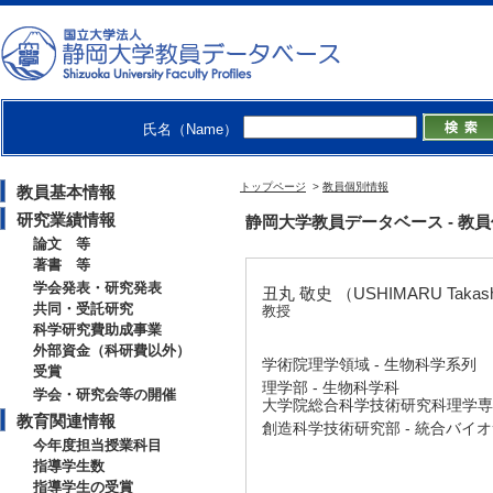
氏名（Name）
トップページ
>
教員個別情報
教員基本情報
研究業績情報
静岡大学教員データベース - 教員個別情
論文 等
著書 等
学会発表・研究発表
丑丸 敬史 （USHIMARU Takas
共同・受託研究
教授
科学研究費助成事業
外部資金（科研費以外）
学術院理学領域 - 生物科学系列
受賞
理学部 - 生物科学科
学会・研究会等の開催
大学院総合科学技術研究科理学専攻
教育関連情報
創造科学技術研究部 - 統合バイ
今年度担当授業科目
指導学生数
指導学生の受賞