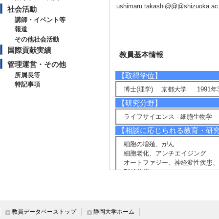
ushimaru.takashi@@@shizuoka.ac.
社会活動
講師・イベント等
報道
その他社会活動
国際貢献実績
教員基本情報
管理運営・その他
所属長等
【取得学位】
特記事項
博士(理学) 京都大学 1991年
【研究分野】
ライフサイエンス - 細胞生物学
【相談に応じられる教育・研
細胞の増殖、がん
細胞老化、アンチエイジング
オートファジー、神経変性疾患、
DNA修復
【現在の研究テーマ】
細胞増殖、がん
生物における環境変動に対する応
教員データベーストップ
静岡大学ホーム
オートファジー、神経変性疾患、