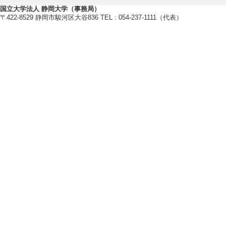
DNA修復
国立大学法人 静岡大学（事務局）
〒422-8529 静岡市駿河区大谷836 TEL : 054-237-1111（代表）
【研究キーワード】
細胞周期, TOR (target of ra
アルツハイマー病, アンチエイジ
【所属学会】
・日本酵母遺伝学フォーラム
【研究シーズ】
[1].
有用性天然酵母の単離、解析
イフサイエンス
研究業績情報
【論文 等】
[1]. Hsv2, a yeast
agy