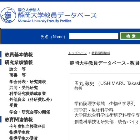
氏名（Name）
トップページ
>
教員個別情報
教員基本情報
研究業績情報
静岡大学教員データベース - 教員個別情
論文 等
著書 等
学会発表・研究発表
丑丸 敬史 （USHIMARU Takas
共同・受託研究
教授
科学研究費助成事業
外部資金（科研費以外）
学術院理学領域 - 生物科学系列
受賞
理学部 - 生物科学科
学会・研究会等の開催
大学院総合科学技術研究科理学専攻
教育関連情報
創造科学技術研究部 - 統合バイ
今年度担当授業科目
指導学生数
指導学生の受賞