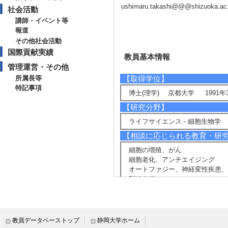
ushimaru.takashi@@@shizuoka.ac.
社会活動
講師・イベント等
報道
その他社会活動
国際貢献実績
教員基本情報
管理運営・その他
所属長等
【取得学位】
特記事項
博士(理学) 京都大学 1991年
【研究分野】
ライフサイエンス - 細胞生物学
【相談に応じられる教育・研
細胞の増殖、がん
細胞老化、アンチエイジング
オートファジー、神経変性疾患、
DNA修復
【現在の研究テーマ】
細胞増殖、がん
生物における環境変動に対する応
教員データベーストップ
静岡大学ホーム
オートファジー、神経変性疾患、