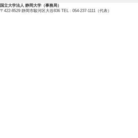
DNA修復
国立大学法人 静岡大学（事務局）
〒422-8529 静岡市駿河区大谷836 TEL : 054-237-1111（代表）
【研究キーワード】
細胞周期, TOR (target of ra
アルツハイマー病, アンチエイジ
【所属学会】
・日本酵母遺伝学フォーラム
【研究シーズ】
[1].
有用性天然酵母の単離、解析
イフサイエンス
研究業績情報
【論文 等】
[1]. Hsv2, a yeast
agy