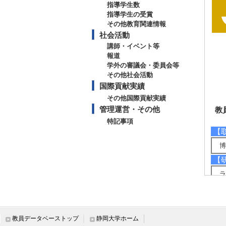
指導学生数
指導学生の受賞
その他教育関連情報
社会活動
講師・イベント等
報道
学外の審議会・委員会等
その他社会活動
国際貢献実績
その他国際貢献実績
管理運営・その他
教
特記事項
【
博
【
ラ
環
【
酸
教員データベーストップ
静岡大学ホーム
植