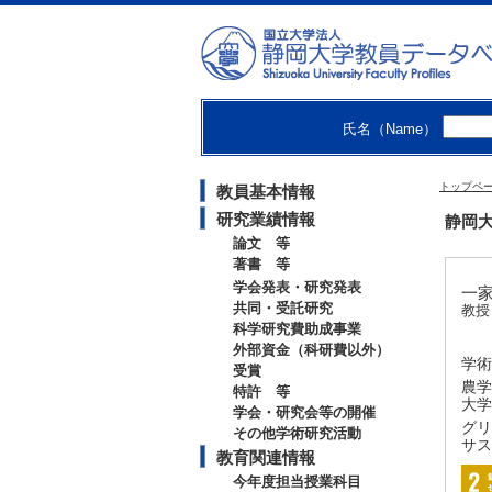
氏名（Name）
トップペ
教員基本情報
研究業績情報
静岡大
論文 等
著書 等
学会発表・研究発表
一家 
共同・受託研究
教授
科学研究費助成事業
外部資金（科研費以外）
学術
受賞
農学
特許 等
大学
学会・研究会等の開催
グリ
その他学術研究活動
サス
教育関連情報
今年度担当授業科目