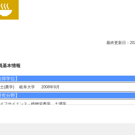
最終更新日：2026/0
員基本情報
取得学位】
士(農学) 岐阜大学 2008年9月
研究分野】
イフサイエンス - 植物栄養学、土壌学
境・農学 - 遺伝育種科学
現在の研究テーマ】
性土壌耐性に関与する耐性遺伝子の単離とその発現に関する研究
物体と培養細胞を用いた非生物的ストレスに対する耐性機構に関する研究