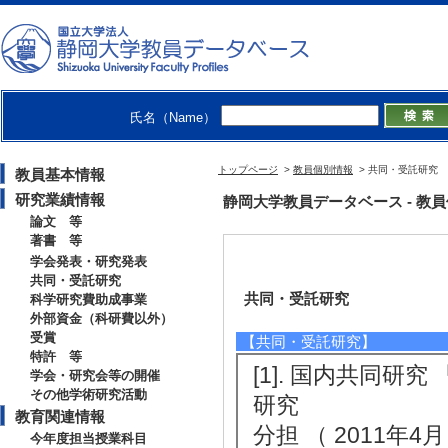
氏名（Name）
トップページ
>
教員個別情報
> 共同・受託研究
教員基本情報
研究業績情報
静岡大学教員データベース - 教員個別情
論文 等
著書 等
学会発表・研究発表
共同・受託研究
共同・受託研究
科学研究費助成事業
外部資金（科研費以外）
受賞
【共同・受託研究】
特許 等
[1]. 国内共同
学会・研究会等の開催
その他学術研究活動
研究
教育関連情報
分担 （ 2011年4月 
今年度担当授業科目