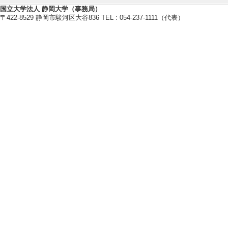
研究
国立大学法人 静岡大学（事務局）
〒422-8529 静岡市駿河区大谷836 TEL : 054-237-1111（代表）
分担 （ 2012年4月 
[相手先] 静岡市
[6]. 国内共同
究
分担 （ 2012年4月
[7]. 国内共同
究
分担 （ 2013年4月
[8]. 出資金に
術の開発
分担 （ 2011年4月 
[相手先] 農林水産
[9]. 国内共同
ダイナミクス