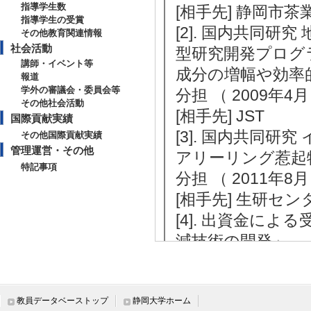
指導学生数
[相手先] 静岡市
指導学生の受賞
[2]. 国内共同
その他教育関連情報
社会活動
型研究開発プログ
講師・イベント等
成分の増幅や効率
報道
学外の審議会・委員会等
分担 （ 2009年4月 
その他社会活動
[相手先] JST
国際貢献実績
[3]. 国内共同
その他国際貢献実績
管理運営・その他
アリーリング惹起
特記事項
分担 （ 2011年8月 
[相手先] 生研セン
[4]. 出資金に
減技術の開発」
分担 （ 2012年4月 
[相手先] 農林水産
[5]. 国内共同
教員データベーストップ
静岡大学ホーム