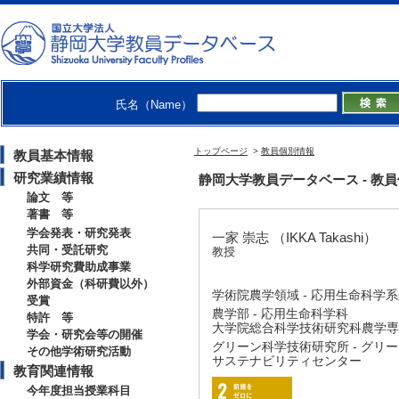
氏名（Name）
トップページ
>
教員個別情報
教員基本情報
研究業績情報
静岡大学教員データベース - 教員個別情
論文 等
著書 等
学会発表・研究発表
一家 崇志 （IKKA Takashi）
共同・受託研究
教授
科学研究費助成事業
外部資金（科研費以外）
学術院農学領域 - 応用生命科学
受賞
農学部 - 応用生命科学科
特許 等
大学院総合科学技術研究科農学専攻
学会・研究会等の開催
グリーン科学技術研究所 - グリー
その他学術研究活動
サステナビリティセンター
教育関連情報
今年度担当授業科目