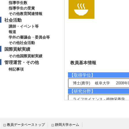
指導学生数
指導学生の受賞
その他教育関連情報
社会活動
講師・イベント等
報道
学外の審議会・委員会等
その他社会活動
国際貢献実績
その他国際貢献実績
管理運営・その他
教員基本情報
特記事項
【取得学位】
博士(農学) 岐阜大学 2008年
【研究分野】
ライフサイエンス - 植物栄養学
環境・農学 - 遺伝育種科学
【現在の研究テーマ】
酸性土壌耐性に関与する耐性遺伝
教員データベーストップ
静岡大学ホーム
植物体と培養細胞を用いた非生物