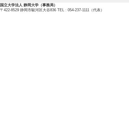
多様な特性を持つ茶の品種・遺伝
国立大学法人 静岡大学（事務局）
種々の作物を用いた新規植物生
〒422-8529 静岡市駿河区大谷836 TEL : 054-237-1111（代表）
【研究キーワード】
酸性土壌ストレス, 茶, アミノ酸,
【所属学会】
・日本土壌肥料学会
・日本植物生理学会
・茶学術研究会
・廃棄物資源循環学会
・アメリカ植物生物学会
【個人ホームページ】
https://wwp.shizuoka.ac.jp/plant
研究業績情報
【論文 等】