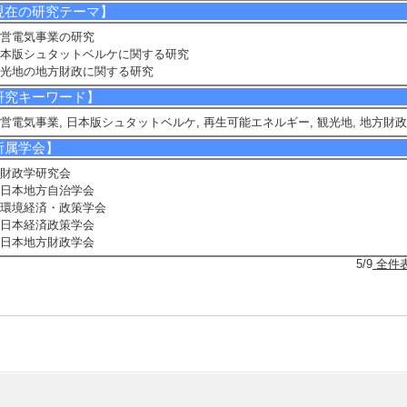
現在の研究テーマ】
営電気事業の研究
本版シュタットベルケに関する研究
光地の地方財政に関する研究
研究キーワード】
営電気事業, 日本版シュタットベルケ, 再生可能エネルギー, 観光地, 地方財政
所属学会】
財政学研究会
日本地方自治学会
環境経済・政策学会
日本経済政策学会
日本地方財政学会
5/9
全件
究業績情報
論文 等】