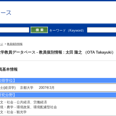
院人文社会科学研究科 - 経済専攻
キーワード（Keyword）
ージ
>
教員個別情報
最終更新日：2026/0
学教員データベース - 教員個別情報 : 太田 隆之 （OTA Takayuki）
員基本情報
取得学位】
士(経済学) 京都大学 2007年3月
研究分野】
文・社会 - 公共経済、労働経済
境・農学 - 環境政策、環境配慮型社会
文・社会 - 観光学