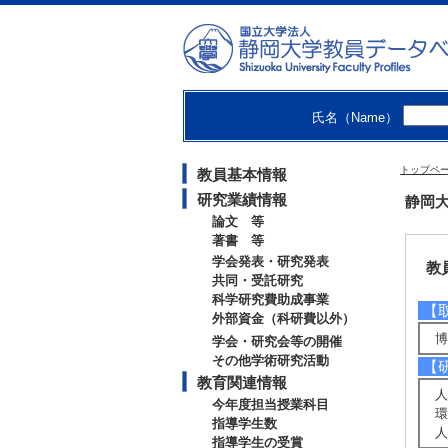
大学
氏名（Name）
トップペ
教員基本情報
研究業績情報
静岡大
論文 等
著書 等
学会発表・研究発表
教
共同・受託研究
科学研究費助成事業
【
外部資金（科研費以外）
博
学会・研究会等の開催
その他学術研究活動
【
教育関連情報
人
今年度担当授業科目
環
指導学生数
人
指導学生の受賞