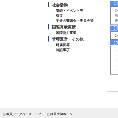
【
社会活動
講師・イベント等
公
報道
日
学外の審議会・委員会等
観
国際貢献実績
【
国際協力事業
公
管理運営・その他
【
所属長等
特記事項
・
・
・
・
・
研
【
教員データベーストップ
静岡大学ホーム