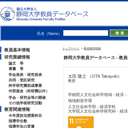
氏名（Name）
トップページ
>
教員個別情報
教員基本情報
研究業績情報
静岡大学教員データベース - 教員個別情
論文 等
著書 等
学会発表・研究発表
太田 隆之 （OTA Takayuki）
共同・受託研究
教授
科学研究費助成事業
外部資金（科研費以外）
学術院人文社会科学領域 - 経済
学会・研究会等の開催
地域創造学環
その他学術研究活動
人文社会科学部 - 経済学科
教育関連情報
大学院人文社会科学研究科 - 経
今年度担当授業科目
指導学生数
指導学生の受賞