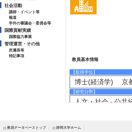
社会活動
講師・イベント等
報道
学外の審議会・委員会等
国際貢献実績
国際協力事業
管理運営・その他
所属長等
特記事項
教員基本情報
【取得学位】
博士(経済学) 京
【研究分野】
人文・社会 - 公
環境・農学 - 環
人文・社会 - 観光
教員データベーストップ
静岡大学ホーム
【現在の研究テーマ】