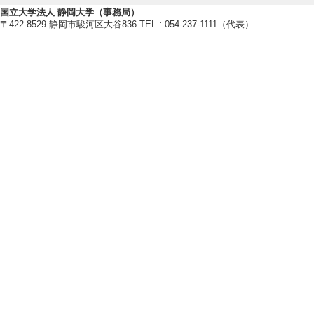
国立大学法人 静岡大学（事務局）
公営電気事業の研
〒422-8529 静岡市駿河区大谷836 TEL : 054-237-1111（代表）
日本版シュタット
観光地の地方財政
【研究キーワード】
公営電気事業, 日
生可能エネルギー,
【所属学会】
・財政学研究会
・日本地方自治学
・環境経済・政策
・日本経済政策学
・日本地方財政学