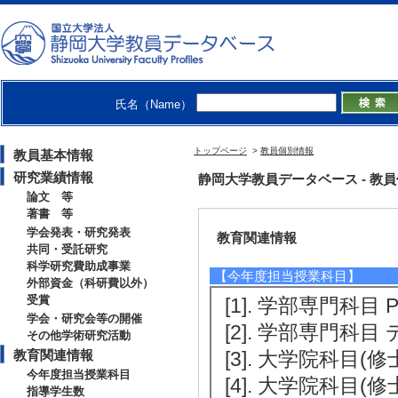
[3]. ISLS Annual
[4]. 学術雑誌等の編集(Th
orted Collaborati
[備考] 編集委員
氏名（Name）
[5]. JST実験
)
トップページ
>
教員個別情報
教員基本情報
研究業績情報
静岡大学教員データベース - 教員個別
論文 等
著書 等
学会発表・研究発表
教育関連情報
共同・受託研究
科学研究費助成事業
【今年度担当授業科目】
外部資金（科研費以外）
受賞
[1]. 学部専門科目 P
学会・研究会等の開催
[2]. 学部専門科目
その他学術研究活動
教育関連情報
[3]. 大学院科目(
今年度担当授業科目
[4]. 大学院科目(修
指導学生数