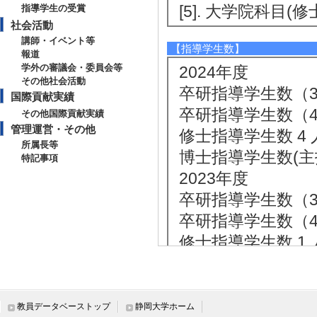
[5]. 大学院科目(修
指導学生の受賞
社会活動
講師・イベント等
【指導学生数】
報道
学外の審議会・委員会等
2024年度
その他社会活動
卒研指導学生数（3年
国際貢献実績
卒研指導学生数（4年
その他国際貢献実績
管理運営・その他
修士指導学生数 4 
所属長等
博士指導学生数(主指
特記事項
2023年度
卒研指導学生数（3年
卒研指導学生数（4年
修士指導学生数 1 
博士指導学生数(主指
2022年度
卒研指導学生数（3年
教員データベーストップ
静岡大学ホーム