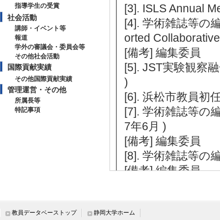
指導学生の受賞
[3]. ISLS Annual
社会活動
[4]. 学術雑誌等の編集(Th
講師・イベント等
orted Collaborati
報道
学外の審議会・委員会等
[備考] 編集委員
その他社会活動
[5]. JST実験
国際貢献実績
その他国際貢献実績
)
管理運営・その他
[6]. 浜松市教員初任
所属長等
[7]. 学術雑誌等の編集(T
特記事項
7年6月 )
[備考] 編集委員
[8]. 学術雑誌等の
[備考] 編集委員
[9]. 学術雑誌
「学習環境のデザイン実
[備考] 編集委員
教員データベーストップ
静岡大学ホーム