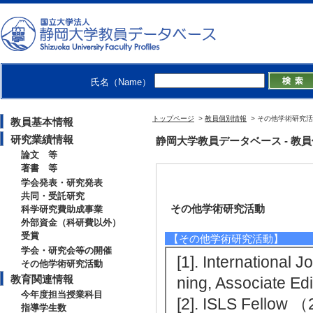
氏名（Name）
トップページ
>
教員個別情報
> その他学術研究
教員基本情報
研究業績情報
静岡大学教員データベース - 教員個別
論文 等
著書 等
学会発表・研究発表
共同・受託研究
その他学術研究活動
科学研究費助成事業
外部資金（科研費以外）
受賞
【その他学術研究活動】
学会・研究会等の開催
[1]. International
その他学術研究活動
教育関連情報
ning, Associate E
今年度担当授業科目
[2]. ISLS Fellow
指導学生数