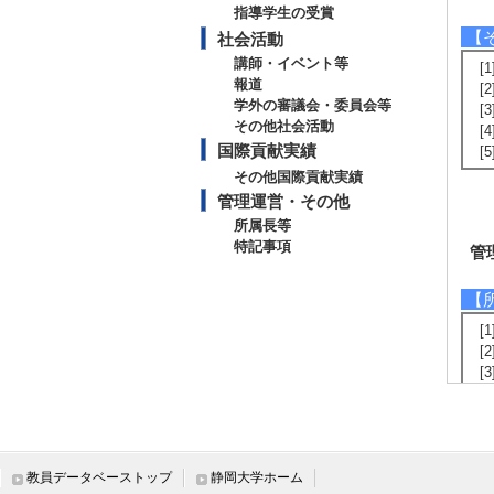
指導学生の受賞
【
社会活動
講師・イベント等
[1
報道
[2
学外の審議会・委員会等
[3
その他社会活動
[4
国際貢献実績
[5
その他国際貢献実績
管理運営・その他
所属長等
特記事項
管
【
[
[
[
【
1
術
教員データベーストップ
静岡大学ホーム