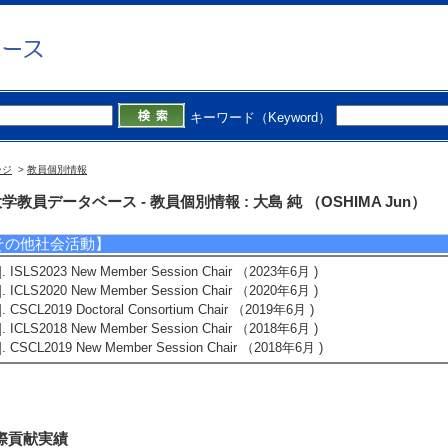
学外の審議会・委員会等】
]. The Journal of the Learning Sciences編集委員 （2024年6月 ) [団体名] Internat
2]. ijCSCL編集委員 （2024年6月 ) [団体名] International Society of the Learnin
3]. 日本学術振興会 （2005年1月 - 2005年12月 )
キーワード（Keyword）
備考] 役割(科学研究費委員会専門委員)
4]. 日本学術振興会 （2004年8月 - 2006年7月 )
備考] 役割(特別研究員等審査会専門委員)
ージ
>
教員個別情報
5]. 評価委員(CAIT,WBTシステム評価検討委員) （2001年4月 - 2002年3月 )
備考] 評価委員
学教員データベース - 教員個別情報 : 大島 純 （OSHIMA Jun）
その他社会活動】
1]. ISLS2023 New Member Session Chair （2023年6月 )
2]. ICLS2020 New Member Session Chair （2020年6月 )
3]. CSCL2019 Doctoral Consortium Chair （2019年6月 )
4]. ICLS2018 New Member Session Chair （2018年6月 )
5]. CSCL2019 New Member Session Chair （2018年6月 )
際貢献実績