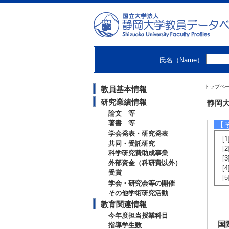
【
[1
s
[
[
氏名（Name）
[
[
[
トップペ
教員基本情報
[
[
研究業績情報
静岡大
論文 等
著書 等
【
学会発表・研究発表
[
共同・受託研究
[
科学研究費助成事業
[
外部資金（科研費以外）
[
受賞
[
学会・研究会等の開催
その他学術研究活動
教育関連情報
今年度担当授業科目
国
指導学生数