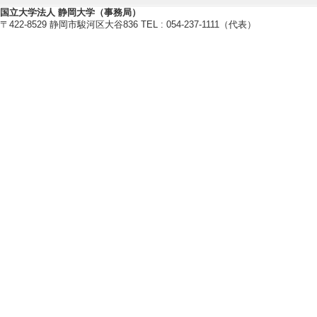
[備考] 役割(特別
国立大学法人 静岡大学（事務局）
[5]. 評価委員(CA
〒422-8529 静岡市駿河区大谷836 TEL : 054-237-1111（代表）
2年3月 )
[備考] 評価委員
【その他社会活動】
[1]. ISLS2023 Ne
[2]. ICLS2020 Ne
[3]. CSCL2019 Do
[4]. ICLS2018 Ne
[5]. CSCL2019 N
国際貢献実績
【その他国際貢献実績】