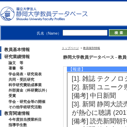
[備考] 浜松キャン
[4]. 講習会 学びの
[内容] 授業検討
[備考] 鳥取県立
氏名（Name）
[5]. 講習会 浜松
[内容] これから
トップページ
>
教員個別情報
教員基本情報
[備考] 浜松市教育
研究業績情報
静岡大学教員データベース - 教員個別
論文 等
著書 等
【報道】
学会発表・研究発表
[1]. 雑誌 テクノ
共同・受託研究
科学研究費助成事業
[2]. 新聞 ユニー
外部資金（科研費以外）
[備考] 中日新聞
受賞
学会・研究会等の開催
[3]. 新聞 静岡
その他学術研究活動
が熱心に聴講 (201
教育関連情報
今年度担当授業科目
[備考] 読売新聞朝
指導学生数