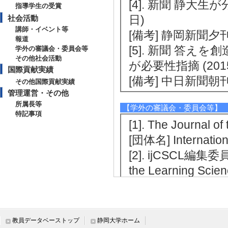
[4]. 新聞 静大
指導学生の受賞
日)
社会活動
講師・イベント等
[備考] 静岡新聞夕
報道
[5]. 新聞 答
学外の審議会・委員会等
その他社会活動
が必要性指摘 (201
国際貢献実績
[備考] 中日新聞朝
その他国際貢献実績
管理運営・その他
所属長等
【学外の審議会・委員会等】
特記事項
[1]. The Journal
[団体名] Internationa
[2]. ijCSCL編集委員 
the Learning Scie
[3]. 日本学術振興会 
[備考] 役割(科学
[4]. 日本学術振興会 
教員データベーストップ
静岡大学ホーム