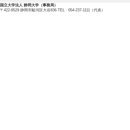
国立大学法人 静岡大学（事務局）
研究業績情報
〒422-8529 静岡市駿河区大谷836 TEL : 054-237-1111（代表）
【論文 等】
[1]. Multi‐layered
cesses in knowledge
ormance
Journal of Comput
[査読] 有 [国際共
[責任著者・共著者
[著者] Oshima, J., O
[2]. Differences in
ive English-speaki
Educational Psy
著論文] 該当しな
[責任著者・共著者