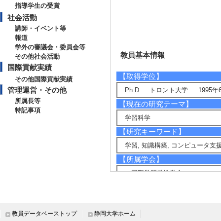
指導学生の受賞
社会活動
講師・イベント等
報道
学外の審議会・委員会等
教員基本情報
その他社会活動
国際貢献実績
【取得学位】
その他国際貢献実績
管理運営・その他
Ph.D. トロント大学 1995年
所属長等
【現在の研究テーマ】
特記事項
学習科学
【研究キーワード】
学習, 知識構築, コンピュータ支
【所属学会】
・国際学習科学学会
・ヨーロッパ教授学習学会
教員データベーストップ
静岡大学ホーム