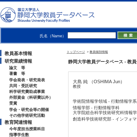
氏名（Name）
トップページ
>
教員個別情報
教員基本情報
研究業績情報
静岡大学教員データベース - 教員個別
論文 等
著書 等
学会発表・研究発表
大島 純 （OSHIMA Jun）
共同・受託研究
教授
科学研究費助成事業
外部資金（科研費以外）
学術院情報学領域 - 行動情報学
受賞
情報学部 - 行動情報学科
学会・研究会等の開催
大学院総合科学技術研究科情報学専
その他学術研究活動
創造科学技術研究部 - インフォ
教育関連情報
今年度担当授業科目
指導学生数