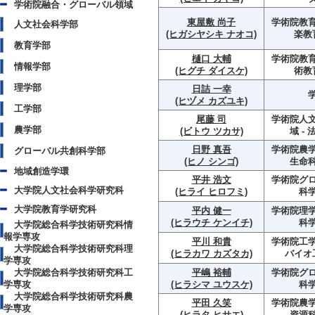
学術院融合・グローバル領域
東屋敷 尚子
学術院教育
人文社会科学部
(ヒガシヤシキ ナオコ)
楽教
教育学部
樋口 大輔
学術院教育
情報学部
(ヒグチ ダイスケ)
術教
理学部
日詰 一幸
(ヒヅメ カズユキ)
工学部
尾藤 司
学術院人
農学部
(ビトウ ツカサ)
域 -
日野 真吾
学術院農学
グローバル共創科学部
(ヒノ シンゴ)
生命
地域創造学環
平井 浩文
学術院グ
大学院人文社会科学研究科
(ヒライ ヒロフミ)
科
大学院教育学研究科
平内 健一
学術院理学
(ヒラウチ ケンイチ)
科
大学院総合科学技術研究科情
報学専攻
平川 和貴
学術院工学
大学院総合科学技術研究科理
(ヒラカワ カズタカ)
バイオ
学専攻
大学院総合科学技術研究科工
平嶋 裕輔
学術院グ
学専攻
(ヒラシマ ユウスケ)
科
大学院総合科学技術研究科農
平田 久笑
学術院農学
学専攻
(ヒラタ ヒサエ)
資源