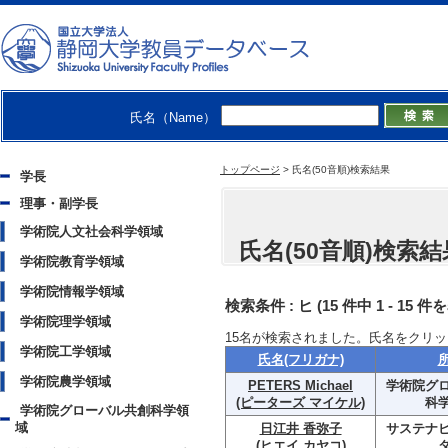
氏名（Name）
トップページ
>
氏名(50音順)検索結果
学長
理事・副学長
学術院人文社会科学領域
氏名(50音順)検索結
学術院教育学領域
学術院情報学領域
検索条件 :
ヒ
(15 件中 1 - 15 件
学術院理学領域
15
名が検索されました。氏名をクリッ
学術院工学領域
氏名(フリガナ)
学術院農学領域
PETERS Michael
学術院グ
(ピーターズ マイケル)
科
学術院グローバル共創科学領
域
日江井 香弥子
サステナ
(ヒエイ カヤコ)