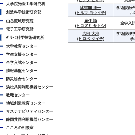
大学院光医工学研究科
比留間 洋一
学術院融
創造科学技術研究部
(ヒルマ ヨウイチ)
ル
廣住 諭
山岳流域研究院
全学入
(ヒロズミ サトシ)
電子工学研究所
広部 大地
学術院理学
ｸﾞﾘｰﾝ科学技術研究所
(ヒロベ ダイチ)
学
大学教育センター
学生支援センター
全学入試センター
情報基盤センター
防災総合センター
浜松共同利用機器センター
教職センター
地域創造教育センター
サステナビリティセンター
静岡共同利用機器センター
こころの相談室