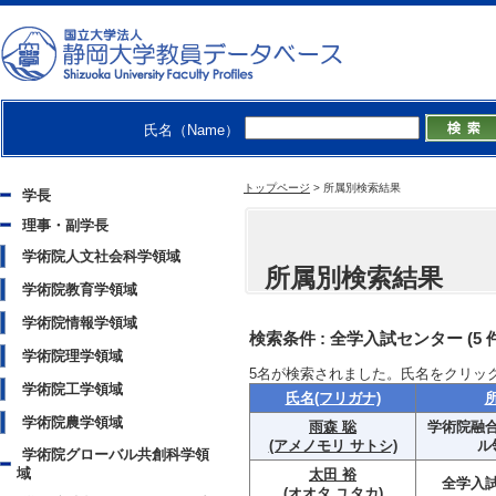
氏名（Name）
トップページ
>
所属別検索結果
学長
理事・副学長
学術院人文社会科学領域
所属別検索結果
学術院教育学領域
学術院情報学領域
検索条件 :
全学入試センター
(5
学術院理学領域
5
名が検索されました。氏名をクリッ
学術院工学領域
氏名(フリガナ)
学術院農学領域
雨森 聡
学術院融
(アメノモリ サトシ)
ル
学術院グローバル共創科学領
域
太田 裕
全学入
(オオタ ユタカ)