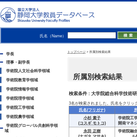
氏名（Name）
トップページ
>
所属別検索結果
学長
理事・副学長
学術院人文社会科学領域
所属別検索結果
学術院教育学領域
学術院情報学領域
検索条件 :
大学院総合科学技術研
学術院理学領域
3
名が検索されました。氏名をクリッ
学術院工学領域
氏名(フリガナ)
学術院農学領域
小杉 素子
学術院工学
(コスギ モトコ)
開発マネ
学術院グローバル共創科学領
域
永田 正樹
学術院融
(ナガタ マサキ)
ル