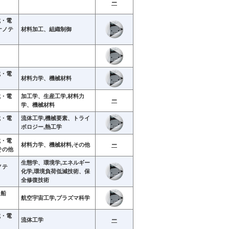
ー
械・電
ナノテ
材料加工、組織制御
械・電
材料力学、機械材料
械・電
加工学、生産工学,材料力
ー
学、機械材料
械・電
流体工学,機械要素、トライ
ボロジー,熱工学
械・電
材料力学、機械材料,その他
ー
その他
生態学、環境学,エネルギー
ノテ
化学,環境負荷低減技術、保
全修復技術
・船
航空宇宙工学,プラズマ科学
械・電
流体工学
ー