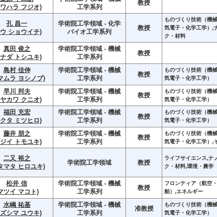
教授
クワハラ フジオ)
工学系列
ものづくり技術（機
孔 昌一
学術院工学領域 - 化学
教授
気電子・化学工学）,
コウ ショウイチ)
バイオ工学系列
ク・材料
真田 俊之
学術院工学領域 - 機械
教授
サナダ トシユキ)
工学系列
島村 佳伸
学術院工学領域 - 機械
ものづくり技術（機
教授
マムラ ヨシノブ)
工学系列
気電子・化学工学）
早川 邦夫
学術院工学領域 - 機械
ものづくり技術（機
教授
ハヤカワ クニオ)
工学系列
気電子・化学工学）
福田 充宏
学術院工学領域 - 機械
ものづくり技術（機
教授
フクタ ミツヒロ)
工学系列
気電子・化学工学）
藤井 朋之
学術院工学領域 - 機械
ものづくり技術（機
教授
フジイ トモユキ)
工学系列
気電子・化学工学）,
二又 裕之
ライフサイエンス,ナ
学術院工学領域
教授
タマタ ヒロユキ)
ク・材料,環境・農学
松井 信
学術院工学領域 - 機械
フロンティア（航空
教授
マツイ マコト)
工学系列
舶）,エネルギー
水嶋 祐基
学術院工学領域 - 機械
ものづくり技術（機
准教授
ミズシマ ユウキ)
工学系列
気電子・化学工学）