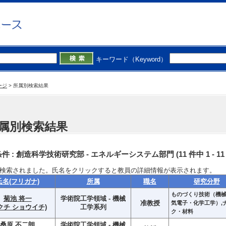
キーワード（Keyword）
ージ
>
所属別検索結果
属別検索結果
件 :
創造科学技術研究部 - エネルギーシステム部門
(11 件中 1 - 
検索されました。氏名をクリックすると教員の詳細情報が表示されます。
氏名(フリガナ)
所属
職名
研究分野
ものづくり技術（機
菊池 将一
学術院工学領域 - 機械
准教授
気電子・化学工学）,
クチ ショウイチ)
工学系列
ク・材料
桑原 不二朗
学術院工学領域 - 機械