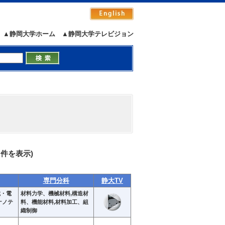
▲静岡大学ホーム
▲静岡大学テレビジョン
11 件を表示)
専門分科
静大TV
械・電
材料力学、機械材料,構造材
ナノテ
料、機能材料,材料加工、組
織制御