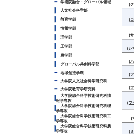
学術院融合・グローバル領域
(
人文社会科学部
教育学部
(
情報学部
(
理学部
工学部
(シ
農学部
(
グローバル共創科学部
地域創造学環
(
大学院人文社会科学研究科
(
大学院教育学研究科
大学院総合科学技術研究科情
報学専攻
(フ
大学院総合科学技術研究科理
学専攻
大学院総合科学技術研究科工
(
学専攻
大学院総合科学技術研究科農
学専攻
(