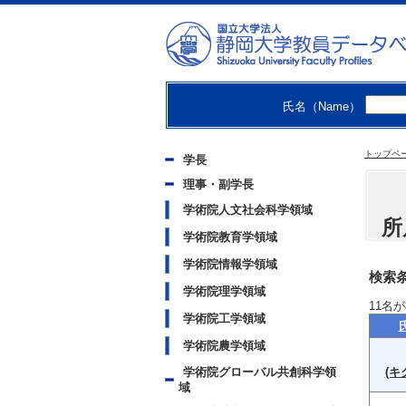
氏名（Name）
トップペ
学長
理事・副学長
学術院人文社会科学領域
所
学術院教育学領域
学術院情報学領域
検索条
学術院理学領域
11
名が
学術院工学領域
学術院農学領域
学術院グローバル共創科学領
(キ
域