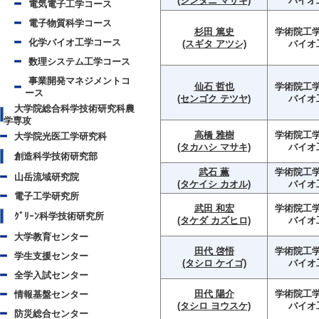
(シンタニ マサキ)
バイオ
電気電子工学コース
電子物質科学コース
杉田 篤史
学術院工学
化学バイオ工学コース
(スギタ アツシ)
バイオ
数理システム工学コース
事業開発マネジメントコ
仙石 哲也
学術院工学
ース
(センゴク テツヤ)
バイオ
大学院総合科学技術研究科農
学専攻
高橋 雅樹
学術院工学
大学院光医工学研究科
(タカハシ マサキ)
バイオ
創造科学技術研究部
武石 薫
学術院工学
山岳流域研究院
(タケイシ カオル)
バイオ
電子工学研究所
武田 和宏
学術院工学
ｸﾞﾘｰﾝ科学技術研究所
(タケダ カズヒロ)
バイオ
大学教育センター
田代 啓悟
学術院工学
学生支援センター
(タシロ ケイゴ)
バイオ
全学入試センター
田代 陽介
学術院工学
情報基盤センター
(タシロ ヨウスケ)
バイオ
防災総合センター