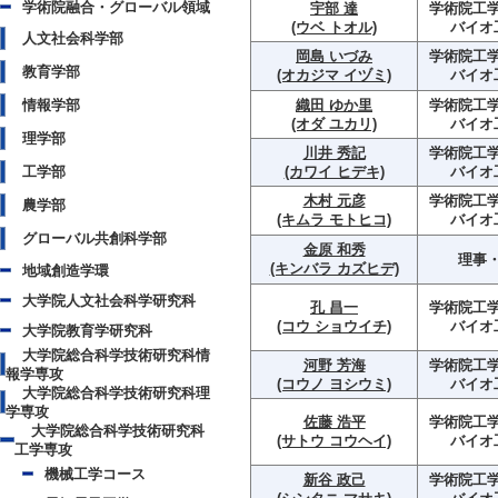
学術院融合・グローバル領域
宇部 達
学術院工学
(ウベ トオル)
バイオ
人文社会科学部
岡島 いづみ
学術院工学
教育学部
(オカジマ イヅミ)
バイオ
情報学部
織田 ゆか里
学術院工学
(オダ ユカリ)
バイオ
理学部
川井 秀記
学術院工学
工学部
(カワイ ヒデキ)
バイオ
木村 元彦
学術院工学
農学部
(キムラ モトヒコ)
バイオ
グローバル共創科学部
金原 和秀
理事
(キンバラ カズヒデ)
地域創造学環
大学院人文社会科学研究科
孔 昌一
学術院工学
(コウ ショウイチ)
バイオ
大学院教育学研究科
大学院総合科学技術研究科情
河野 芳海
学術院工学
報学専攻
(コウノ ヨシウミ)
バイオ
大学院総合科学技術研究科理
学専攻
佐藤 浩平
学術院工学
大学院総合科学技術研究科
(サトウ コウヘイ)
バイオ
工学専攻
機械工学コース
新谷 政己
学術院工学