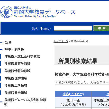
氏名（Name）
トップページ
>
所属別検索結果
学長
理事・副学長
学術院人文社会科学領域
所属別検索結果
学術院教育学領域
学術院情報学領域
検索条件 :
大学院総合科学技術研
学術院理学領域
33
名が検索されました。氏名をクリッ
学術院工学領域
学術院農学領域
氏名(フリガナ)
学術院グローバル共創科学領
植田 一正
学術院工学
域
(ウエダ カズマサ)
バイオ