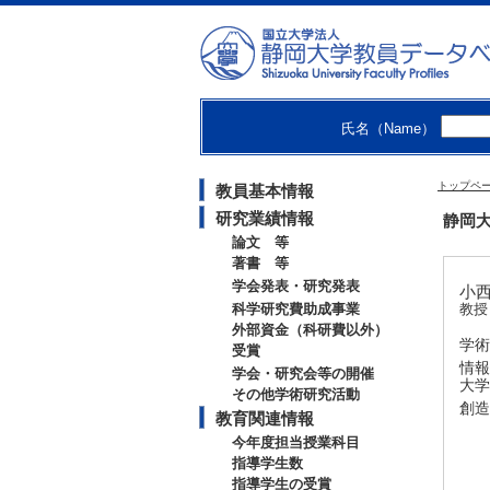
氏名（Name）
トップペ
教員基本情報
研究業績情報
静岡大
論文 等
著書 等
学会発表・研究発表
小西 
科学研究費助成事業
教授
外部資金（科研費以外）
学術
受賞
情報
学会・研究会等の開催
大学
その他学術研究活動
創造
教育関連情報
今年度担当授業科目
指導学生数
指導学生の受賞