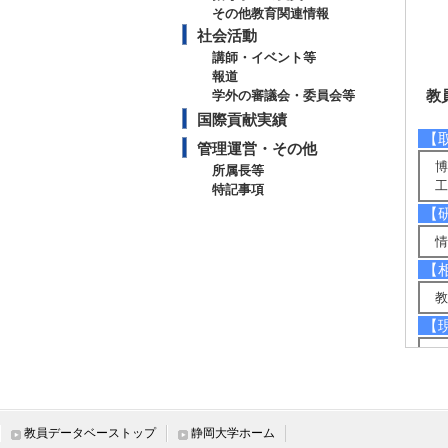
その他教育関連情報
社会活動
講師・イベント等
報道
教
学外の審議会・委員会等
国際貢献実績
【
管理運営・その他
博
所属長等
工
特記事項
【
情
【
教
【
知
プ
【
知
教員データベーストップ
静岡大学ホーム