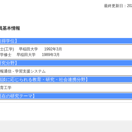
最終更新日：2026/0
員基本情報
取得学位】
士(工学) 早稲田大学 1992年3月
学修士 早稲田大学 1989年3月
研究分野】
報通信 - 学習支援システム
相談に応じられる教育・研究・社会連携分野】
育工学
現在の研究テーマ】
的学習教育支援システム
ログラミング・アルゴリズム教育支援環境
研究キーワード】
的学習教育支援システム