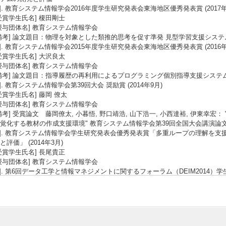
2]. 教育システム情報学会2016年度学生研究発表会東海地区優秀発表賞 (2017年
受賞学生氏名] 榎田剛士
授与団体名] 教育システム情報学会
備考] 論文題目：物理を対象とした類推的思考を促す準発 見型学習支援シス
3]. 教育システム情報学会2015年度学生研究発表会東海地区優秀発表賞 (2016年
受賞学生氏名] 大沢良太
授与団体名] 教育システム情報学会
備考] 論文題目：指導履歴の再利用によるプログラミング個別指導支援システ
4]. 教育システム情報学会第39回大会 奨励賞 (2014年9月)
受賞学生氏名] 藤岡 僚太
授与団体名] 教育システム情報学会
備考] 受賞論文 藤岡僚太, 小暮悟, 野口靖浩, 山下浩一, 小西達裕, 伊東幸
覚化する教材の作成支援環境" 教育システム情報学会第39回全国大会講演論文集, pp.77
5]. 教育システム情報学会学生研究発表会優秀発表賞「多重ループの理解を
と評価」 (2014年3月)
受賞学生氏名] 長尾貴正
授与団体名] 教育システム情報学会
6]. 第6回データ工学と情報マネジメントに関するフォーラム（DEIM2014
領域分割と領域タイプの判定に関する研究」 (2014年3月)
受賞学生氏名] 今村真浩
授与団体名] DEIM2014実行委員会
7]. 教育システム情報学会第36回大会 優秀賞 (2011年8月)
受賞学生氏名] 岡本 真