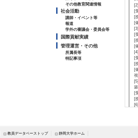
その他教育関連情報
[
社会活動
[
[
講師・イベント等
[
報道
[
学外の審議会・委員会等
[
国際貢献実績
[
管理運営・その他
[
[
所属長等
[
特記事項
[
[
視
[
築
[
[
[
の
[
[
[
教員データベーストップ
静岡大学ホーム
[