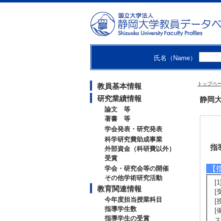
氏名（Name）
トップペ
教員基本情報
研究業績情報
静岡大
論文 等
著書 等
学会発表・研究発表
科学研究費助成事業
指
外部資金（科研費以外）
受賞
【
学会・研究会等の開催
その他学術研究活動
[
教育関連情報
[
今年度担当授業科目
[
指導学生数
[
指導学生の受賞
ス