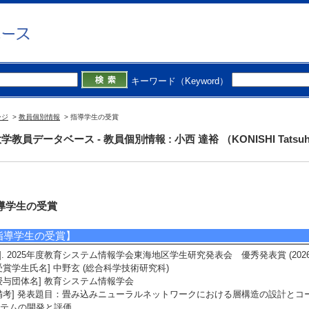
キーワード（Keyword）
ージ
>
教員個別情報
> 指導学生の受賞
学教員データベース - 教員個別情報 : 小西 達裕 （KONISHI Tatsuh
導学生の受賞
指導学生の受賞】
1]. 2025年度教育システム情報学会東海地区学生研究発表会 優秀発表賞 (2026
受賞学生氏名] 中野玄 (総合科学技術研究科)
授与団体名] 教育システム情報学会
備考] 発表題目：畳み込みニューラルネットワークにおける層構造の設計と
テムの開発と評価