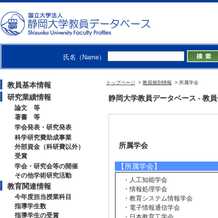
氏名（Name）
トップページ
>
教員個別情報
> 所属学会
教員基本情報
研究業績情報
静岡大学教員データベース - 教員個別情
論文 等
著書 等
学会発表・研究発表
科学研究費助成事業
所属学会
外部資金（科研費以外）
受賞
【所属学会】
学会・研究会等の開催
その他学術研究活動
・人工知能学会
教育関連情報
・情報処理学会
今年度担当授業科目
・教育システム情報学会
指導学生数
・電子情報通信学会
指導学生の受賞
・日本教育工学会