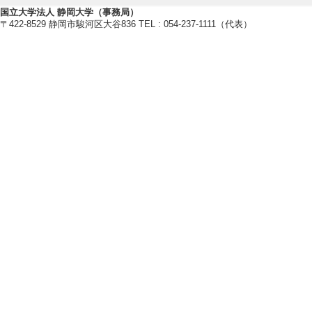
[7]. ITEM2006 （
国立大学法人 静岡大学（事務局）
〒422-8529 静岡市駿河区大谷836 TEL : 054-237-1111（代表）
[役割] 責任者以外
[備考] 学会主催者（IN
ATION PROCESSI
[8]. 教育システム
[役割] 責任者以外
[備考] 学会主催