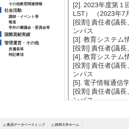
[2]. 2023年
その他教育関連情報
社会活動
LST） （2023年7
講師・イベント等
[役割] 責任者(議
報道
学外の審議会・委員会等
ンパス
国際貢献実績
[3]. 教育システム
管理運営・その他
[役割] 責任者(議
所属長等
特記事項
[4]. 教育システム
[役割] 責任者(議
ンパス
[5]. 電子情報通信
[役割] 責任者(議
ンパス
[6]. 電子情報通信
[役割] 責任者(議
ンパス
教員データベーストップ
静岡大学ホーム