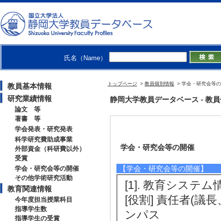
氏名（Name）
トップページ
>
教員個別情報
> 学会・研究会等
教員基本情報
研究業績情報
静岡大学教員データベース - 教員個別情
論文 等
著書 等
学会発表・研究発表
科学研究費助成事業
学会・研究会等の開催
外部資金（科研費以外）
受賞
【学会・研究会等の開催】
学会・研究会等の開催
その他学術研究活動
[1]. 教育システム
教育関連情報
[役割] 責任者(議
今年度担当授業科目
指導学生数
ンパス
指導学生の受賞