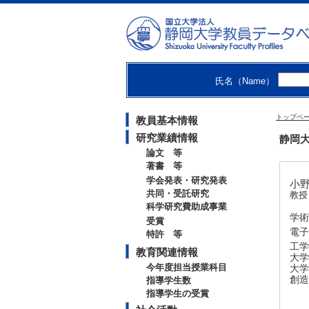
氏名（Name）
トップペ
教員基本情報
研究業績情報
静岡大
論文 等
著書 等
学会発表・研究発表
小野
共同・受託研究
教授
科学研究費助成事業
学術
受賞
電子
特許 等
工学
教育関連情報
大学
今年度担当授業科目
大学
創造
指導学生数
指導学生の受賞