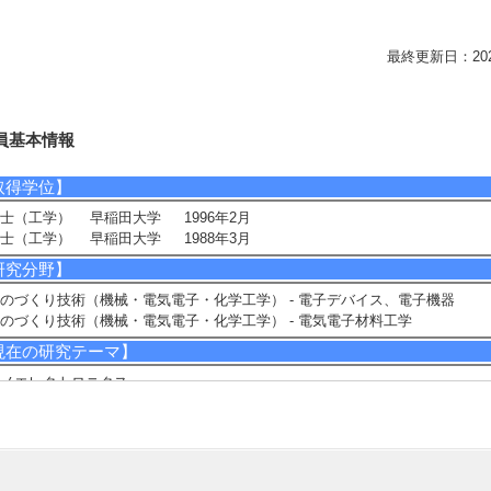
最終更新日：2026/0
員基本情報
取得学位】
士（工学） 早稲田大学 1996年2月
士（工学） 早稲田大学 1988年3月
研究分野】
のづくり技術（機械・電気電子・化学工学） - 電子デバイス、電子機器
のづくり技術（機械・電気電子・化学工学） - 電気電子材料工学
現在の研究テーマ】
ノエレクトロニクス
研究キーワード】
導体デバイス, 単一ドーパント原子, 電子スピン共鳴法, チャージポンピング