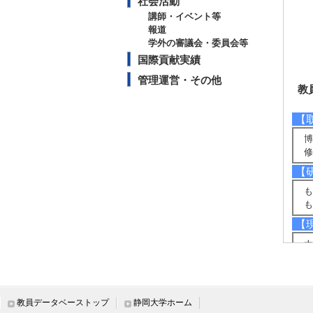
社会活動
講師・イベント等
報道
学外の審議会・委員会等
国際貢献実績
管理運営・その他
教
【
博
修
【
も
も
【
ナ
【
半
法
教員データベーストップ
静岡大学ホーム