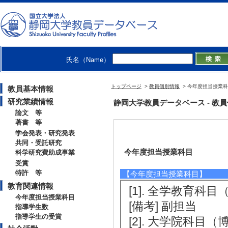
氏名（Name）
トップページ
>
教員個別情報
> 今年度担当授業
教員基本情報
研究業績情報
静岡大学教員データベース - 教員個別情
論文 等
著書 等
学会発表・研究発表
共同・受託研究
今年度担当授業科目
科学研究費助成事業
受賞
特許 等
【今年度担当授業科目】
教育関連情報
[1]. 全学教育科目
今年度担当授業科目
[備考] 副担当
指導学生数
指導学生の受賞
[2]. 大学院科目