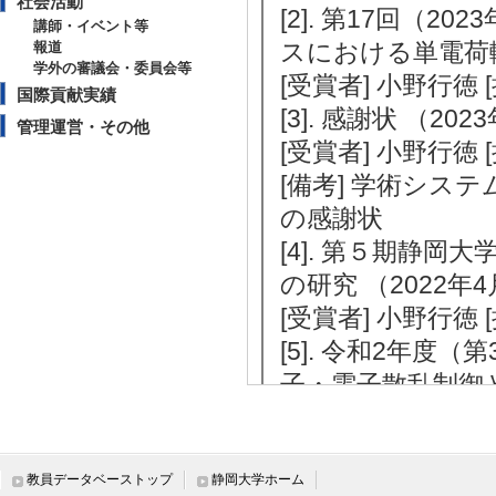
社会活動
[2]. 第17回（2
講師・イベント等
スにおける単電荷輸
報道
学外の審議会・委員会等
[受賞者] 小野行徳
国際貢献実績
[3]. 感謝状 （202
管理運営・その他
[受賞者] 小野行徳
[備考] 学術シ
の感謝状
[4]. 第５期静
の研究 （2022年4
[受賞者] 小野行徳 
[5]. 令和2年
子・電子散乱制御と
月)
[受賞者] 小野行徳
[6]. 令和２年
教員データベーストップ
静岡大学ホーム