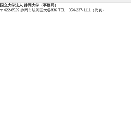
究部門 電子電子
国立大学法人 静岡大学（事務局）
〒422-8529 静岡市駿河区大谷836 TEL : 054-237-1111（代表）
究 （2020年4月)
[受賞者] 小野 行
[7]. 応用物理
ル・シリコンにお
アスピレーター （2
[受賞者] 小野行徳
モラル, 高橋庸夫,
[備考] 第67回
[8]. 第４期静
の研究 （2019年4
[受賞者] 小野行徳 
[9]. 第10回（20
グEDMR法を用い
[受賞者] M.Hori, 