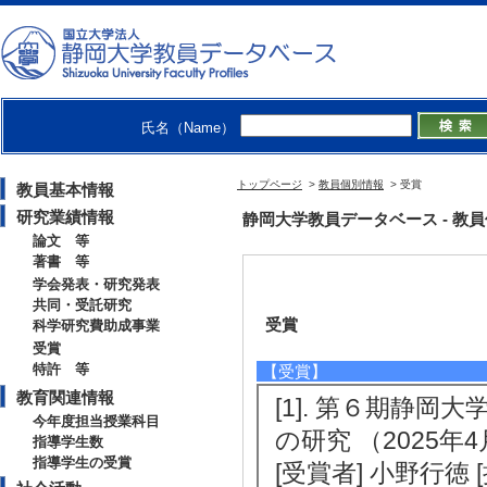
氏名（Name）
トップページ
>
教員個別情報
> 受賞
教員基本情報
研究業績情報
静岡大学教員データベース - 教員個別情
論文 等
著書 等
学会発表・研究発表
共同・受託研究
受賞
科学研究費助成事業
受賞
特許 等
【受賞】
教育関連情報
[1]. 第６期静
今年度担当授業科目
の研究 （2025年4
指導学生数
指導学生の受賞
[受賞者] 小野行徳 