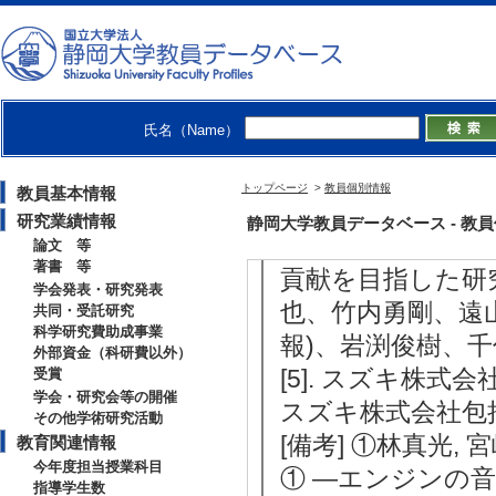
[備考] 被害者
うのか？― (演者
討論者：山田祐樹
様・読売新聞), 静
氏名（Name）
事
[4]. 医学-情
トップページ
>
教員個別情報
教員基本情報
話人) （2021年1月 
研究業績情報
静岡大学教員データベース - 教員個別情
[備考] 静岡大学
論文 等
著書 等
貢献を目指した研
学会発表・研究発表
也、竹内勇剛、遠
共同・受託研究
科学研究費助成事業
報)、岩渕俊樹、千
外部資金（科研費以外）
[5]. スズキ株
受賞
学会・研究会等の開催
スズキ株式会社包括提
その他学術研究活動
[備考] ①林真光
教育関連情報
今年度担当授業科目
① ―エンジンの
指導学生数