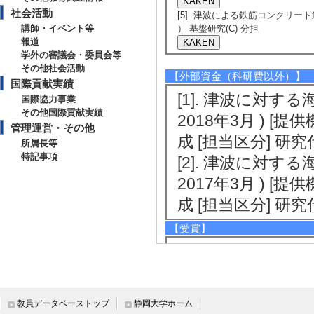
社会活動
[5]. 津波による鉄筋コンクリート
講師・イベント等
） 基盤研究(C) 分担
報道
学外の審議会・委員会等
その他社会活動
【外部資金（科研費以外）】
国際貢献実績
[1]. 津波に対す
国際協力事業
その他国際貢献実績
2018年3月 ) [
管理運営・その他
成 [担当区分] 研
所属長等
特記事項
[2]. 津波に対す
2017年3月 ) [
成 [担当区分] 研
【受賞】
[1]. 第12回
秀賞 小学生とそ
「ヤバい！逃げる”
教員データベーストップ
静岡大学ホーム