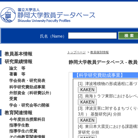
[5]. 津波避難
県21基礎自治体に
地域安全学会第57
月26日） 招待講
氏名（Name）
[発表者]榎本純三
[備考] 開催場所
トップページ
>
教員個別情報
教員基本情報
会
研究業績情報
静岡大学教員データベース - 教員個別情
論文 等
著書 等
【科学研究費助成事業】
学会発表・研究発表
[1]. 津波堆積物の形成過程に基づく
科学研究費助成事業
外部資金（科研費以外）
[2]. 南海トラフ東部におけるレベル
受賞
学会・研究会等の開催
[3]. 津波災害に対するまちづく
教育関連情報
3月 ） 基盤研究(A) 分担
今年度担当授業科目
指導学生数
[4]. 東日本大震災における課題構
指導学生の受賞
芽研究 分担
その他教育関連情報