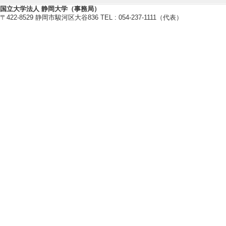
[受賞者] 東北大
国立大学法人 静岡大学（事務局）
センター、静岡県
〒422-8529 静岡市駿河区大谷836 TEL : 054-237-1111（代表）
[授与機関] 一般
【学会・研究会等の開催】
[1]. 土木学会 第
[役割] 責任者以外
[備考] 地震工学
た。
[2]. 土木学会 第
[役割] 責任者以外
[備考] 地震工学
た。
[3]. 土木学会 第
[役割] 責任者(議
[備考] 地震工学