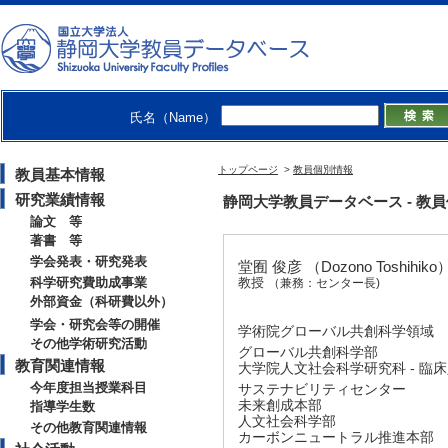
氏名（Name）
トップページ
>
教員個別情報
教員基本情報
研究業績情報
静岡大学教員データベース - 教員個別情
論文 等
著書 等
学会発表・研究発表
堂囿 俊彦 （Dozono Toshihiko
科学研究費助成事業
教授
（兼務：センター長)
外部資金（科研費以外）
学会・研究会等の開催
学術院グローバル共創科学領域
その他学術研究活動
グローバル共創科学部
教育関連情報
大学院人文社会科学研究科 - 臨
今年度担当授業科目
サステナビリティセンター
未来創成本部
指導学生数
人文社会科学部
その他教育関連情報
カーボンニュートラル推進本部