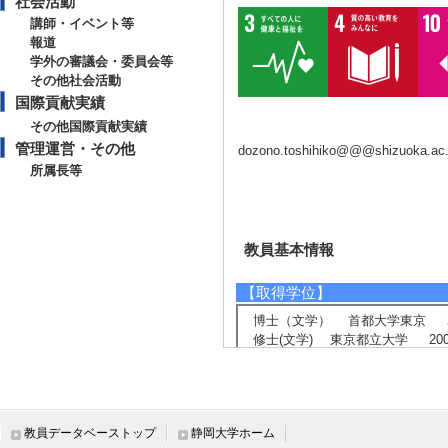
社会活動
講師・イベント等
報道
学外の審議会・委員会等
その他社会活動
国際貢献実績
その他国際貢献実績
管理運営・その他
dozono.toshihiko@@@shizuoka.ac.
所属長等
教員基本情報
【取得学位】
博士（文学） 首都大学東京 20
修士(文学) 東京都立大学 200
【相談に応じられる教育・研
医療倫理、生命倫理の教育・講演
倫理委員会の運営
教員データベーストップ
静岡大学ホーム
倫理委員会委員の人材養成