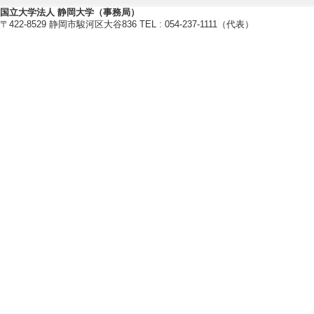
研究者の倫理教育
国立大学法人 静岡大学（事務局）
【現在の研究テーマ】
〒422-8529 静岡市駿河区大谷836 TEL : 054-237-1111（代表）
人間の尊厳
倫理コンサルテーション
研究倫理
【研究キーワード】
倫理学, 哲学, 生命倫理学, 医療
制対象外研究の倫理審査
【所属学会】
・日本生命倫理学会
・日本臨床倫理学会
・日本哲学会
・日本倫理学会
・日本カント協会
【個人ホームページ】
http://plaza.umin.ac.jp/philia/
【研究シーズ】
[1].
医療・ケアの現場における倫