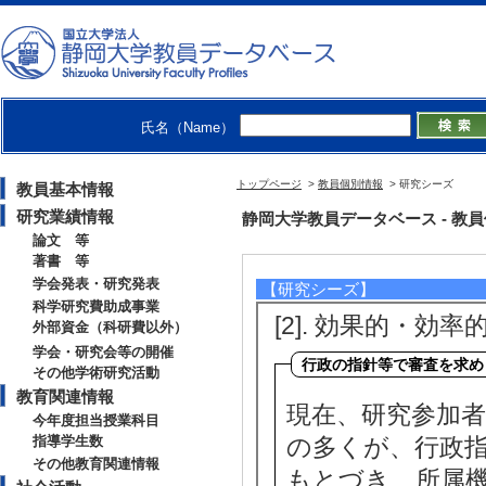
氏名（Name）
トップページ
>
教員個別情報
> 研究シーズ
教員基本情報
研究業績情報
静岡大学教員データベース - 教員個別情
論文 等
著書 等
学会発表・研究発表
【研究シーズ】
科学研究費助成事業
[2].
効果的・効率
外部資金（科研費以外）
学会・研究会等の開催
その他学術研究活動
教育関連情報
現在、研究参加
今年度担当授業科目
指導学生数
の多くが、行政
その他教育関連情報
もとづき、所属