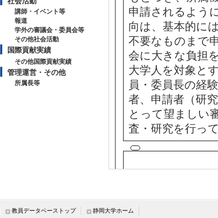
社会活動
申請されるよう
講師・イベント等
報道
向は、基本的に
学外の審議会・委員会等
不要なものまで
その他社会活動
国際貢献実績
会に大きな負担
その他国際貢献実績
大学人を対象と
管理運営・その他
員・委員長の経
所属長等
者、申請者（研
とって望ましい
査・研究を行っ
( 2023年度 - 202
教員データベーストップ
静岡大学ホーム