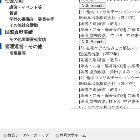
社会活動
講師・イベント等
[2]. 倫理コンサルテーション ハ
報道
医歯薬出版株式会社 （2024年）
学外の審議会・委員会等
[著書の別]著書（教育）
その他社会活動
[単著・共著・編著等の別] 共編者
国際貢献実績
[著者]堂囿俊彦、竹下啓、神谷
その他国際貢献実績
管理運営・その他
[3]. 在宅ケアの悩みごと解決
所属長等
医歯薬出版 （2023年）
[著書の別]著書（教育）
[単著・共著・編著等の別] 共編者
[著者]堂囿俊彦・角田ますみ・北
[4]. 倫理コンサルテーションケ
医歯薬出版株式会社 （2020年）
[著書の別]著書（教育）
[単著・共著・編著等の別] 共編者
[著者]堂囿俊彦, 竹下啓, 神谷惠
いう形での記載はできない。
[5]. 薬学人のための事例で学ぶ
南江堂 （2020年）
[著書の別]著書（教育）
[単著・共著・編著等の別] 分担
教員データベーストップ
静岡大学ホーム
[著者]堂囿俊彦 [担当範囲] 「倫理」の