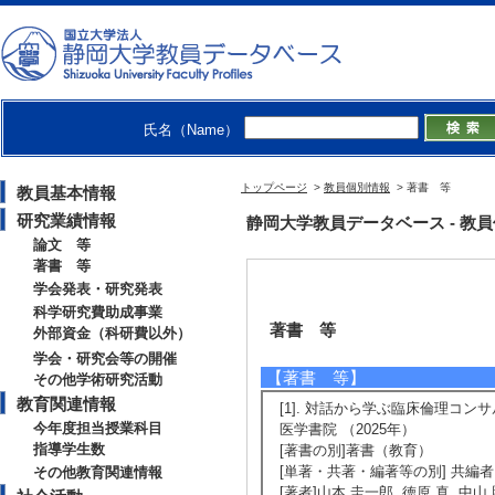
氏名（Name）
トップページ
>
教員個別情報
> 著書 等
教員基本情報
研究業績情報
静岡大学教員データベース - 教員個別情
論文 等
著書 等
学会発表・研究発表
科学研究費助成事業
著書 等
外部資金（科研費以外）
学会・研究会等の開催
【著書 等】
その他学術研究活動
教育関連情報
[1]. 対話から学ぶ臨床倫理コ
今年度担当授業科目
医学書院 （2025年）
指導学生数
[著書の別]著書（教育）
[単著・共著・編著等の別] 共編者
その他教育関連情報
[著者]山本 圭一郎, 徳原 真, 中山 