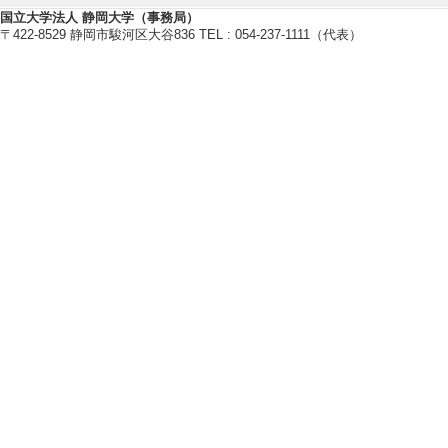
[6]. 薬学生・薬剤師のためのヒ
国立大学法人 静岡大学（事務局）
羊土社 （2019年）
〒422-8529 静岡市駿河区大谷836 TEL : 054-237-1111（代表）
[著書の別]著書（教育）
[単著・共著・編著等の別] 分担
[著者]堂囿俊彦 [担当範囲] ＃3
151-7
[7]. 倫理コンサルテーション ハ
医歯薬出版株式会社 （2019年）
[著書の別]著書（教育）
[単著・共著・編著等の別] 編者
[著者]堂囿俊彦, 竹下啓, 神谷
記載はできない。
[8]. 入門・倫理学
勁草書房 （2018年）
[著書の別]著書（教育）
[単著・共著・編著等の別] 共著
[著者]赤林朗,児玉聡,奈良雅俊,
[備考] 第6章「義務論」（105-12
[9]. コンシアンスの系譜学
文化科学高等研究院出版局 （201
[著書の別]その他
[単著・共著・編著等の別] 共著
[著者]エドワード・G・アンドリ
[備考] ［翻訳］「IIIピエー