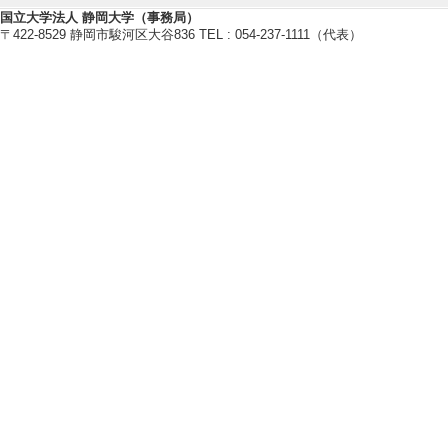
・名古屋大学英文学会
国立大学法人 静岡大学（事務局）
〒422-8529 静岡市駿河区大谷836 TEL : 054-237-1111（代表）
研究業績情報
【論文 等】
[1]. 半眼で、
人文論集 76/2 1-
い
[責任著者・共著者
[著者] 大村光弘
[DO
[2]. 動詞の意
静言論叢 /6 23-5
[責任著者・共著者
[著者] 大村光弘
[U