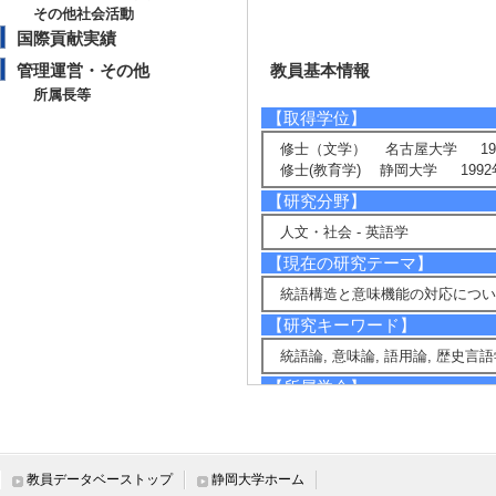
その他社会活動
国際貢献実績
管理運営・その他
教員基本情報
所属長等
【取得学位】
修士（文学） 名古屋大学 199
修士(教育学) 静岡大学 1992
【研究分野】
人文・社会 - 英語学
【現在の研究テーマ】
統語構造と意味機能の対応につい
【研究キーワード】
統語論, 意味論, 語用論, 歴史言
【所属学会】
・日本英語学会
・近代英語協会
・日本英文学会
教員データベーストップ
静岡大学ホーム
・日本英文学会中部支部