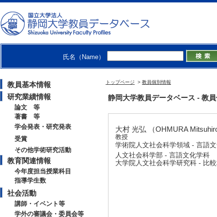
氏名（Name）
トップページ
>
教員個別情報
教員基本情報
研究業績情報
静岡大学教員データベース - 教員個別情
論文 等
著書 等
学会発表・研究発表
大村 光弘 （OHMURA Mitsuhir
教授
受賞
学術院人文社会科学領域 - 言語
その他学術研究活動
人文社会科学部 - 言語文化学科
教育関連情報
大学院人文社会科学研究科 - 比
今年度担当授業科目
指導学生数
社会活動
講師・イベント等
学外の審議会・委員会等