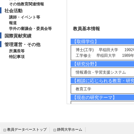
その他教育関連情報
社会活動
講師・イベント等
報道
教員基本情報
学外の審議会・委員会等
国際貢献実績
【取得学位】
管理運営・その他
博士(工学) 早稲田大学 1992
所属長等
工学修士 早稲田大学 1989年
特記事項
【研究分野】
情報通信 - 学習支援システム
【相談に応じられる教育・研
教育工学
【現在の研究テーマ】
知的学習教育支援システム
プログラミング・アルゴリズム教
【研究キーワード】
知的学習教育支援システム
教員データベーストップ
静岡大学ホーム