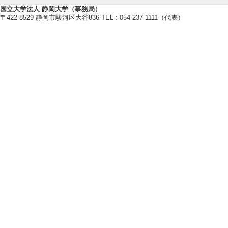
【所属学会】
国立大学法人 静岡大学（事務局）
〒422-8529 静岡市駿河区大谷836 TEL : 054-237-1111（代表）
・人工知能学会
・情報処理学会
・教育システム情報学会
・電子情報通信学会
・日本教育工学会
【個人ホームページ】
http://risky.cs.inf.shizuoka.ac.jp
研究業績情報
【論文 等】
[1]. Learning Supp
am in Object Orien
uction