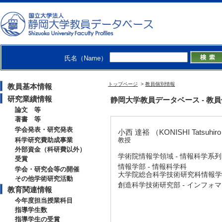
氏名（Name）
トップページ
>
教員個別情報
教員基本情報
研究業績情報
静岡大学教員データベース - 教員個別情
論文 等
著書 等
学会発表・研究発表
小西 達裕 （KONISHI Tatsuhir
科学研究費助成事業
教授
外部資金（科研費以外）
学術院情報学領域 - 情報科学系列
受賞
情報学部 - 情報科学科
学会・研究会等の開催
大学院総合科学技術研究科情報学
その他学術研究活動
創造科学技術研究部 - インフォ
教育関連情報
今年度担当授業科目
指導学生数
指導学生の受賞