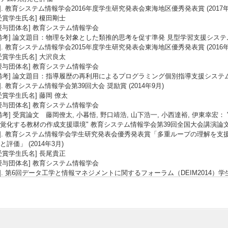
2]. 教育システム情報学会2016年度学生研究発表会東海地区優秀発表賞 (2017年
受賞学生氏名] 榎田剛士
授与団体名] 教育システム情報学会
備考] 論文題目：物理を対象とした類推的思考を促す準発 見型学習支援シス
3]. 教育システム情報学会2015年度学生研究発表会東海地区優秀発表賞 (2016年
受賞学生氏名] 大沢良太
授与団体名] 教育システム情報学会
備考] 論文題目：指導履歴の再利用によるプログラミング個別指導支援システ
4]. 教育システム情報学会第39回大会 奨励賞 (2014年9月)
受賞学生氏名] 藤岡 僚太
授与団体名] 教育システム情報学会
備考] 受賞論文 藤岡僚太, 小暮悟, 野口靖浩, 山下浩一, 小西達裕, 伊東幸
覚化する教材の作成支援環境" 教育システム情報学会第39回全国大会講演論文集, pp.77
5]. 教育システム情報学会学生研究発表会優秀発表賞「多重ループの理解を
と評価」 (2014年3月)
受賞学生氏名] 長尾貴正
授与団体名] 教育システム情報学会
6]. 第6回データ工学と情報マネジメントに関するフォーラム（DEIM2014
領域分割と領域タイプの判定に関する研究」 (2014年3月)
受賞学生氏名] 今村真浩
授与団体名] DEIM2014実行委員会
7]. 教育システム情報学会第36回大会 優秀賞 (2011年8月)
受賞学生氏名] 岡本 真