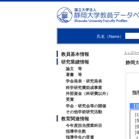
氏名（Name）
トップペ
教員基本情報
研究業績情報
静岡大
論文 等
著書 等
学会発表・研究発表
科学研究費助成事業
指
外部資金（科研費以外）
受賞
【
学会・研究会等の開催
その他学術研究活動
[
教育関連情報
[
今年度担当授業科目
[
指導学生数
[
指導学生の受賞
ス