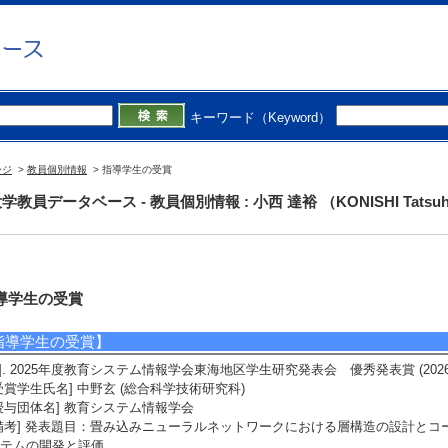
キーワード（Keyword）
ージ
>
教員個別情報
> 指導学生の受賞
学教員データベース - 教員個別情報 : 小西 達裕 （KONISHI Tatsuh
導学生の受賞
指導学生の受賞】
1]. 2025年度教育システム情報学会東海地区学生研究発表会 優秀発表賞 (2026
受賞学生氏名] 中野玄 (総合科学技術研究科)
授与団体名] 教育システム情報学会
備考] 発表題目：畳み込みニューラルネットワークにおける層構造の設計と
テムの開発と評価