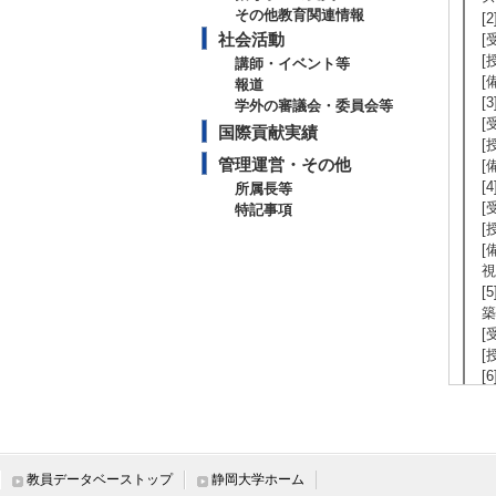
その他教育関連情報
[
社会活動
[
[
講師・イベント等
[
報道
[
学外の審議会・委員会等
[
国際貢献実績
[
管理運営・その他
[
[
所属長等
[
特記事項
[
[
視
[
築
[
[
[
の
[
[
[
教員データベーストップ
静岡大学ホーム
[