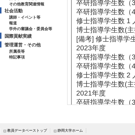
卒研指導学生数（3年
その他教育関連情報
卒研指導学生数（4年
社会活動
講師・イベント等
修士指導学生数 1 
報道
博士指導学生数(主指
学外の審議会・委員会等
国際貢献実績
[備考] 修士指導
管理運営・その他
2023年度
所属長等
卒研指導学生数（3年
特記事項
卒研指導学生数（4年
修士指導学生数 2 
博士指導学生数(主指
2021年度
卒研指導学生数（3年
卒研指導学生数（4年
修士指導学生数 2 
博士指導学生数(主指
教員データベーストップ
静岡大学ホーム