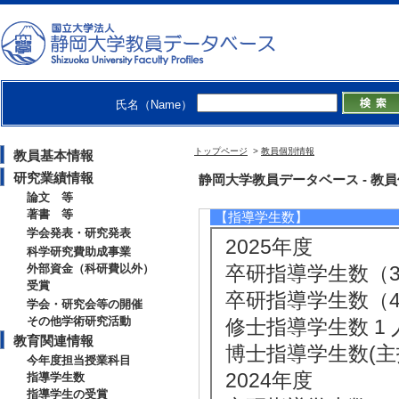
[1]. 学部専門科目
[2]. 大学院科目
- 前期 )
[3]. 学部専門科目 
氏名（Name）
[4]. 大学院科目(
)
トップページ
>
教員個別情報
教員基本情報
[5]. 大学院科目(修
研究業績情報
静岡大学教員データベース - 教員個別情
論文 等
著書 等
【指導学生数】
学会発表・研究発表
2025年度
科学研究費助成事業
外部資金（科研費以外）
卒研指導学生数（3年
受賞
卒研指導学生数（4年
学会・研究会等の開催
その他学術研究活動
修士指導学生数 1 
教育関連情報
博士指導学生数(主指
今年度担当授業科目
2024年度
指導学生数
指導学生の受賞