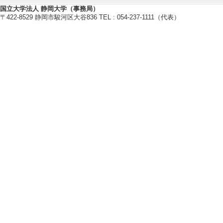
2020年度
国立大学法人 静岡大学（事務局）
〒422-8529 静岡市駿河区大谷836 TEL : 054-237-1111（代表）
卒研指導学生数（3年
卒研指導学生数（4年
修士指導学生数 1 
博士指導学生数(主指
【指導学生の受賞】
[1]. 2025
発表賞 (2026年3月
[受賞学生氏名] 中
[授与団体名] 教
[備考] 発表題
造の設計とコーデ
発と評価
[2]. 教育シス