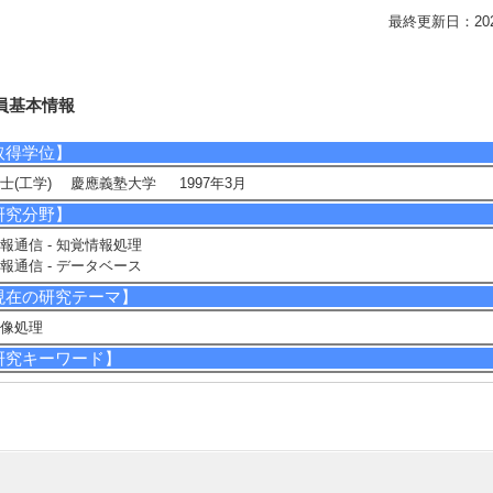
最終更新日：2026/0
員基本情報
取得学位】
士(工学) 慶應義塾大学 1997年3月
研究分野】
報通信 - 知覚情報処理
報通信 - データベース
現在の研究テーマ】
像処理
研究キーワード】
ンピュータビジョン
所属学会】
IEEE
電気学会
映像情報メディア学会