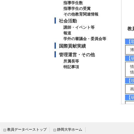
指導学生数
指導学生の受賞
その他教育関連情報
社会活動
講師・イベント等
教
報道
学外の審議会・委員会等
【
国際貢献実績
博
管理運営・その他
【
所属長等
情
特記事項
情
【
画
【
コ
【
・
・
教員データベーストップ
静岡大学ホーム
・