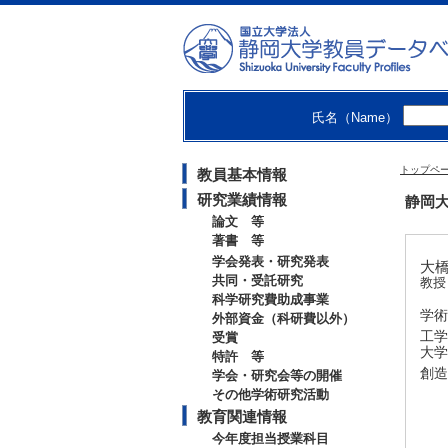
氏名（Name）
トップペ
教員基本情報
研究業績情報
静岡大
論文 等
著書 等
学会発表・研究発表
大橋
共同・受託研究
教
科学研究費助成事業
学術
外部資金（科研費以外）
工学
受賞
大学
特許 等
創造
学会・研究会等の開催
その他学術研究活動
教育関連情報
今年度担当授業科目