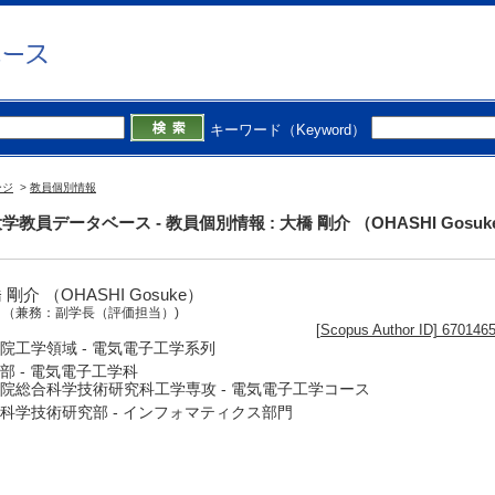
キーワード（Keyword）
ージ
>
教員個別情報
学教員データベース - 教員個別情報 : 大橋 剛介 （OHASHI Gosuk
 剛介 （OHASHI Gosuke）
授
（兼務：副学長（評価担当）)
[Scopus Author ID] 670146
院工学領域 - 電気電子工学系列
部 - 電気電子工学科
院総合科学技術研究科工学専攻 - 電気電子工学コース
科学技術研究部 - インフォマティクス部門