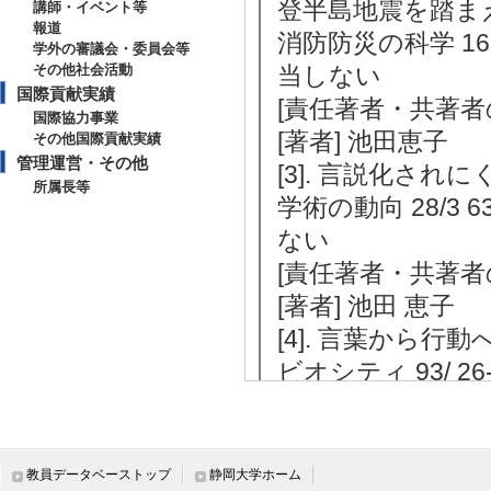
登半島地震を踏ま
講師・イベント等
報道
消防防災の科学 162/
学外の審議会・委員会等
その他社会活動
当しない
国際貢献実績
[責任著者・共著者
国際協力事業
[著者] 池田恵子
その他国際貢献実績
管理運営・その他
[3]. 言説化され
所属長等
学術の動向 28/3 6
ない
[責任著者・共著者
[著者] 池田 恵子
[4]. 言葉から
ビオシティ 93/ 26
ない
[責任著者・共著者
[5]. 地域防災
教員データベーストップ
静岡大学ホーム