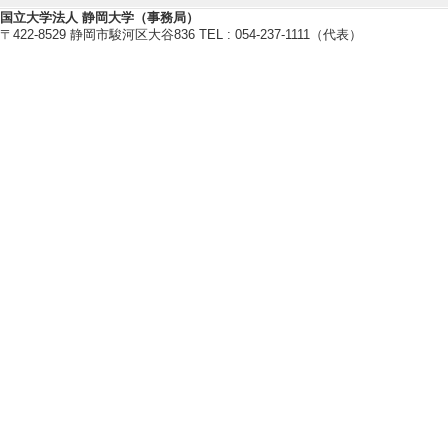
題
国立大学法人 静岡大学（事務局）
〒422-8529 静岡市駿河区大谷836 TEL : 054-237-1111（代表）
ジェンダー研究 24/ 
当しない
[責任著者・共著者
[著者] 池田恵子 
【著書 等】
[1]. 現代バングラデシュ
東京大学出版会 （2025年）
[著書の別]著書（研究）
[単著・共著・編著等の別] 共著
[著者]外川昌彦ほか 編 [担当
数] 24 [担当頁] 141-164
[2]. 令和6年度 男女共同参
内閣府男女共同参画局 （2025年
[著書の別]その他
[単著・共著・編著等の別] 監修
[著者]内閣府男女共同参画局 [総頁数
[3]. 女たちが語る阪神・淡路大震災 