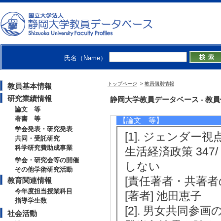
【研究シーズ】
[1]. １．性別・多様性に配慮
会・集団の研究 ( 2019年度 - ) [
[2]. 性別や多様な人々の視点からの地
7.地域連携
氏名（Name）
トップページ
>
教員個別情報
教員基本情報
研究業績情報
研究業績情報
静岡大学教員データベース - 教員個別情
論文 等
著書 等
【論文 等】
学会発表・研究発表
[1]. ジェンダ
共同・受託研究
科学研究費助成事業
生活経済政策 347/ 
学会・研究会等の開催
しない
その他学術研究活動
[責任著者・共著者
教育関連情報
今年度担当授業科目
[著者] 池田恵子
指導学生数
[2]. 男女共同
社会活動