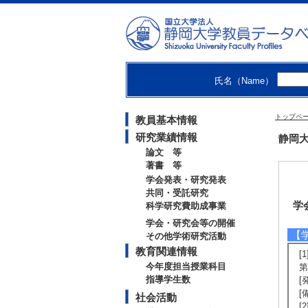
氏名（Name）
トップペ
教員基本情報
研究業績情報
静岡大
論文 等
著書 等
学会発表・研究発表
共同・受託研究
学
科学研究費助成事業
学会・研究会等の開催
【
その他学術研究活動
教育関連情報
[
今年度担当授業科目
第
指導学生数
[
[
社会活動
[