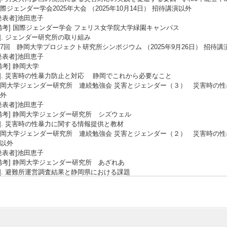
際ジェンダー学会2025年大会 （2025年10月14日） 招待講演以外
発表者]池田恵子
備考] 国際ジェンダー学会 フェリス女学院大学緑園キャンパス
3]. ジェンダー研究所の取り組み
7回 静岡大学プロジェクト研究所シンポジウム （2025年9月26日） 招待講
発表者]池田恵子
備考] 静岡大学
4]. 災害時の性暴力防止と対応 静岡でこれから必要なこと
岡大学ジェンダー研究所 連続勉強会 災害とジェンダー（３） 災害時の性暴力
外
発表者]池田恵子
備考] 静岡大学ジェンダー研究所 シズウェル
5]. 災害時の性暴力に関する 情報提供と教材
岡大学ジェンダー研究所 連続勉強会 災害とジェンダー（２） 災害時の性暴力（
以外
発表者]池田恵子
備考] 静岡大学ジェンダー研究所 あざれあ
6]. 避難所運営調査結果と静岡県における課題
岡大学ジェンダー研究所 連続勉強会 災害とジェンダー（１） 災害時の母子支援
発表者]池田恵子
備考] 静岡大学ジェンダー研究所 シズウェル
7]. 災害後の無償の炊き出し作業と女性