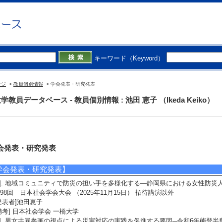
キーワード（Keyword）
ージ
>
教員個別情報
> 学会発表・研究発表
学教員データベース - 教員個別情報 : 池田 恵子 （Ikeda Keiko）
会発表・研究発表
学会発表・研究発表】
1]. 地域コミュニティで防災の担い手を多様化する―静岡県における女性防災
98回 日本社会学会大会 （2025年11月15日） 招待講演以外
発表者]池田恵子
備考] 日本社会学会 一橋大学
2]. 男女共同参画の視点による災害対応の実践を促進する要因─令和6年能登