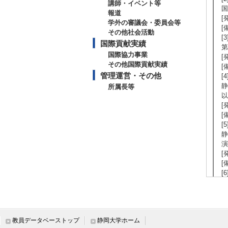
講師・イベント等
国
報道
[
学外の審議会・委員会等
[
その他社会活動
[
国際貢献実績
第
国際協力事業
[
その他国際貢献実績
[
管理運営・その他
[
静
所属長等
以
[
[
[
静
演
[
[
[
静
外
[
[
教員データベーストップ
静岡大学ホーム
[